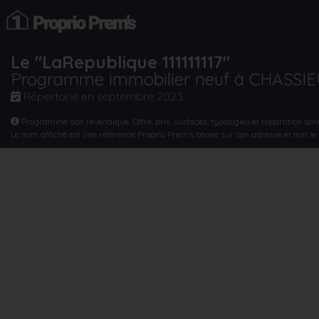
Le "LaRepublique 111111117"
Programme immobilier neuf à CHASSI
Répertorié en
septembre 2023
Programme non revendiqué. Offre, prix, surfaces, typologies et répartition son
Le nom affiché est une référence Proprio Prem’s basée sur son adresse et non l