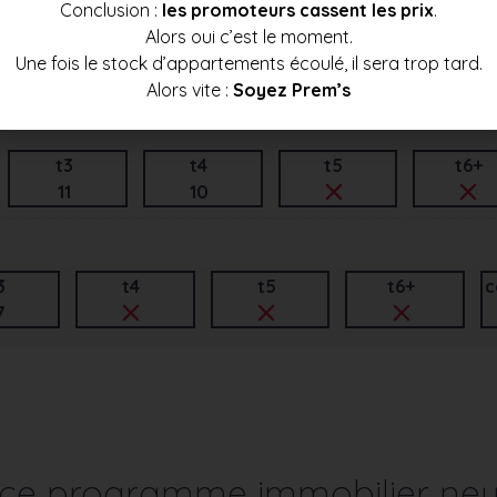
Conclusion :
les promoteurs cassent les prix
.
Alors oui c’est le moment.
t3
t4
t5
t6+
Une fois le stock d’appartements écoulé, il sera trop tard.
7
6
Alors vite :
Soyez Prem’s
t3
t4
t5
t6+
11
10
3
t4
t5
t6+
c
7
r ce programme immobilier neu