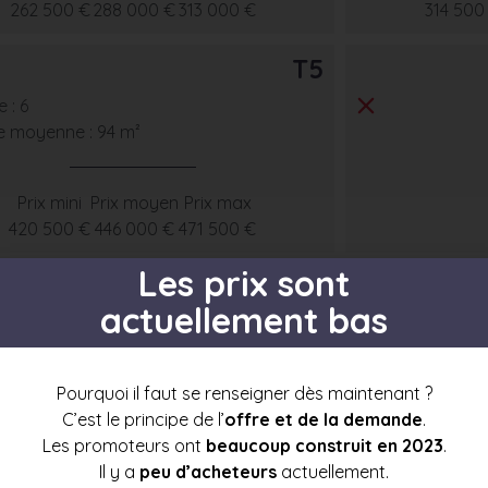
262 500 €
288 000 €
313 000 €
314 500
T5
 : 6
e moyenne : 94 m²
Prix mini
Prix moyen
Prix max
420 500 €
446 000 €
471 500 €
Les prix sont
actuellement bas
s par étage
Pourquoi il faut se renseigner dès maintenant ?
C’est le principe de l’
offre et de la demande
.
Les promoteurs ont
beaucoup construit en 2023
.
Il y a
peu d’acheteurs
actuellement.