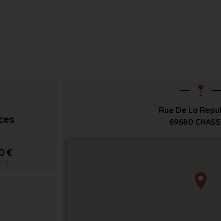
Rue De La Repu
èces
69680
CHASS
0 €