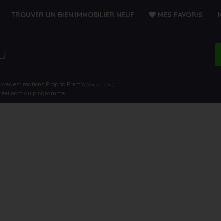
TROUVER UN BIEN IMMOBILIER NEUF
MES FAVORIS
EU
t des estimations Proprio Prem’s
.
(Voir nos CGU)
e réel nom du programme.