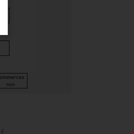
ommerces
non
f