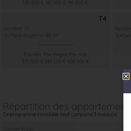
170 500 €
181 000 €
191 000 €
T4
Nombre : 17
Nombre
Surface moyenne : 80 m²
Surfac
Prix mini
Prix moyen
Prix max
370 500 €
399 500 €
428 000 €
Répartition des appartement
Ce programme immobilier neuf comporte 3 niveau(x)
Dernier étage