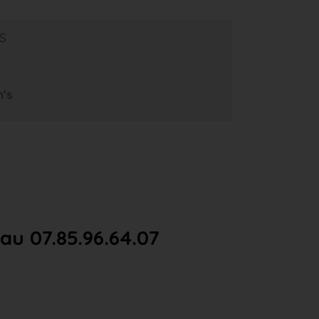
s
m’s
u 07.85.96.64.07