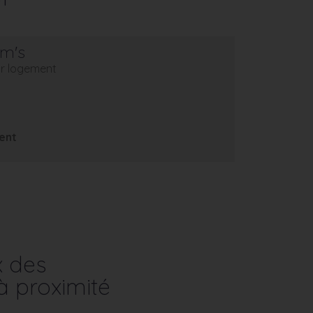
em's
eur logement
ent
x des
à proximité