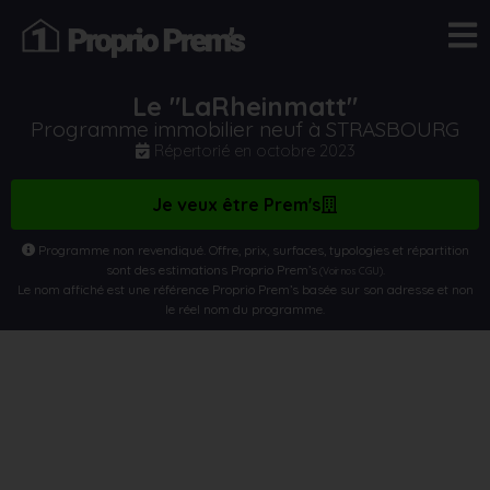
Le "LaRheinmatt"
Programme immobilier neuf à STRASBOURG
Répertorié en
octobre 2023
Je veux être Prem's
Programme non revendiqué. Offre, prix, surfaces, typologies et répartition
sont des estimations Proprio Prem’s
.
(Voir nos CGU)
Le nom affiché est une référence Proprio Prem’s basée sur son adresse et non
le réel nom du programme.