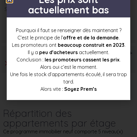
Nombre : 2
actuellement bas
Surface moyenne : 92 m²
Prix mini
Prix moyen
Prix max
Pourquoi il faut se renseigner dès maintenant ?
417 500 €
443 000 €
468 000 €
C’est le principe de l’
offre et de la demande
.
Les promoteurs ont
beaucoup construit en 2023
.
T6+
Il y a
peu d’acheteurs
actuellement.
Conclusion :
les promoteurs cassent les prix
.
Alors oui c’est le moment.
Une fois le stock d’appartements écoulé, il sera trop
tard.
Alors vite :
Soyez Prem’s
Répartition des
appartements par étage
Ce programme immobilier neuf comporte 5 niveau(x)