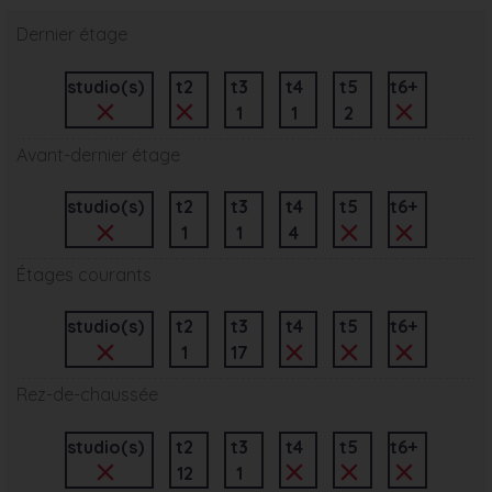
Dernier étage
studio(s)
t2
t3
t4
t5
t6+
1
1
2
Avant-dernier étage
studio(s)
t2
t3
t4
t5
t6+
1
1
4
Étages courants
studio(s)
t2
t3
t4
t5
t6+
1
17
Rez-de-chaussée
studio(s)
t2
t3
t4
t5
t6+
12
1