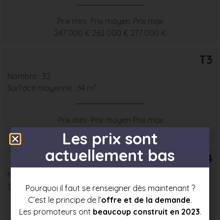
Prix mini
Prix moyen
Prix max
247 000 €
262 000 €
277 000 €
T3
Nombre : 32
Surface moyenne : 64 m²
Prix mini
Prix moyen
Prix max
298 500 €
316 500 €
334 500 €
Les prix sont
actuellement bas
T4
Nombre : 4
Surface moyenne : 77 m²
Pourquoi il faut se renseigner dès maintenant ?
C’est le principe de l’
offre et de la demande
.
Les promoteurs ont
beaucoup construit en 2023
.
Prix mini
Prix moyen
Prix max