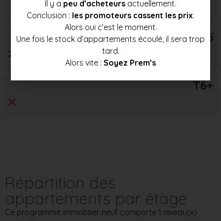
Il y a
peu d’acheteurs
actuellement.
338 000 €
358 500 €
379 000 €
Conclusion :
les promoteurs cassent les prix
.
Alors oui c’est le moment.
T5
Une fois le stock d’appartements écoulé, il sera trop
tard.
Alors vite :
Soyez Prem’s
T6+
Répartition des
appartements par étage
Ce programme immobilier neuf comporte 1 niveau(x)