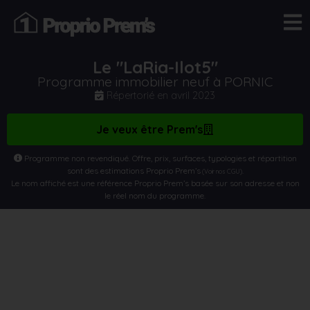
Le "LaRia-Ilot5"
Programme immobilier neuf à PORNIC
Répertorié en
avril 2023
Je veux être Prem's
Programme non revendiqué. Offre, prix, surfaces, typologies et répartition
sont des estimations Proprio Prem’s
.
(Voir nos CGU)
Le nom affiché est une référence Proprio Prem’s basée sur son adresse et non
le réel nom du programme.