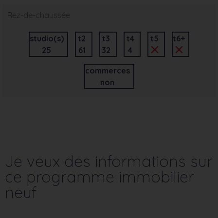
Rez-de-chaussée
studio(s)
t2
t3
t4
t5
t6+
25
61
32
4
commerces
non
Je veux des informations sur
ce programme immobilier
neuf