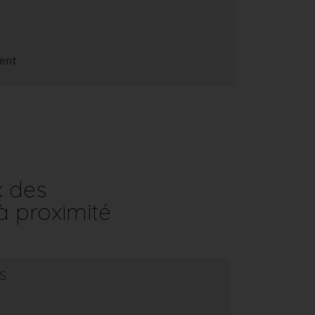
ent
x des
à proximité
s