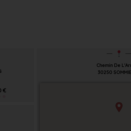
Chemin De L'A
s
30250
SOMMI
0 €