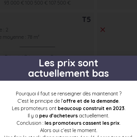
93 000 €
100 500 €
107 500 €
T5
 : 2
e moyenne : 78 m²
Prix mini
Prix moyen
Prix max
Les prix sont
144 500 €
153 500 €
162 000 €
actuellement bas
Pourquoi il faut se renseigner dès maintenant ?
C’est le principe de l’
offre et de la demande
.
s par étage
Les promoteurs ont
beaucoup construit en 2023
.
Il y a
peu d’acheteurs
actuellement.
Conclusion :
les promoteurs cassent les prix
.
Alors oui c’est le moment.