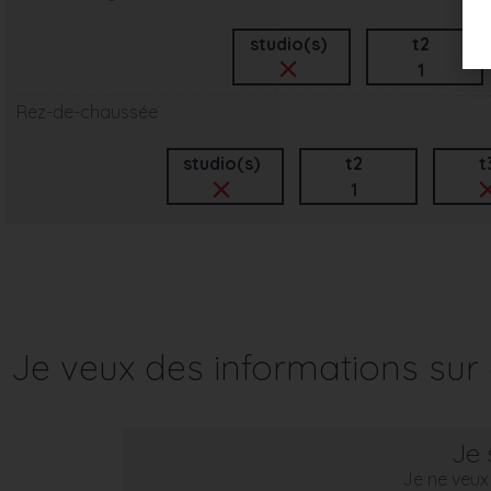
studio(s)
t2
1
Rez-de-chaussée
studio(s)
t2
t
1
Je veux des informations su
Je 
Je ne veux 