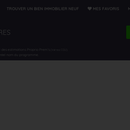
TROUVER UN BIEN IMMOBILIER NEUF
MES FAVORIS
RES
t des estimations Proprio Prem’s
.
(Voir nos CGU)
e réel nom du programme.