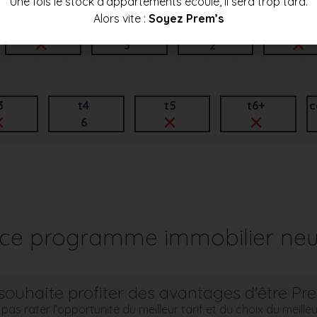
Une fois le stock d’appartements écoulé, il sera trop tard.
Alors vite :
Soyez Prem’s
t3
t4
t5
t6+
3
2
3
t4
t5
t6+
c
6
r ce programme immobilier neu
souhaite profiter des avantages d'être Pr
pas rater l’opportunité du meilleur tarif et du choix du meill