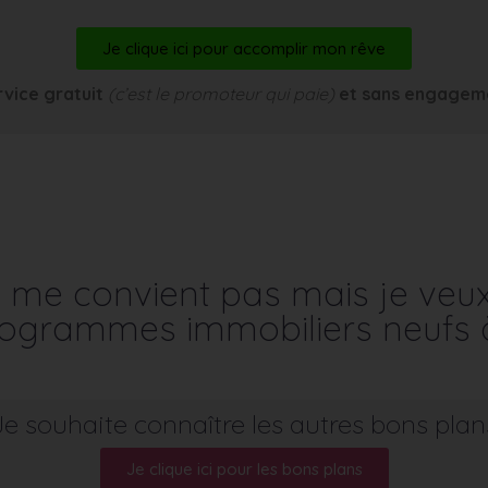
Je clique ici pour accomplir mon rêve
rvice gratuit
(c’est le promoteur qui paie)
et sans engagem
me convient pas mais je veu
programmes immobiliers neufs 
Je souhaite connaître les autres bons plan
Je clique ici pour les bons plans