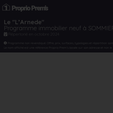
Le "L’Arnede"
Programme immobilier neuf à SOMMIE
Répertorié en
octobre 2024
Programme non revendiqué. Offre, prix, surfaces, typologies et répartition son
Le nom affiché est une référence Proprio Prem’s basée sur son adresse et non l