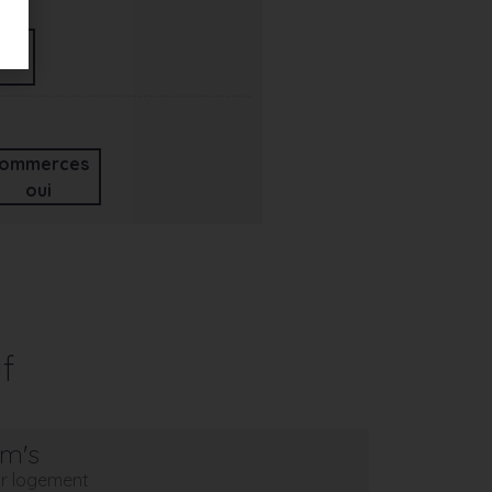
ommerces
oui
f
em's
eur logement