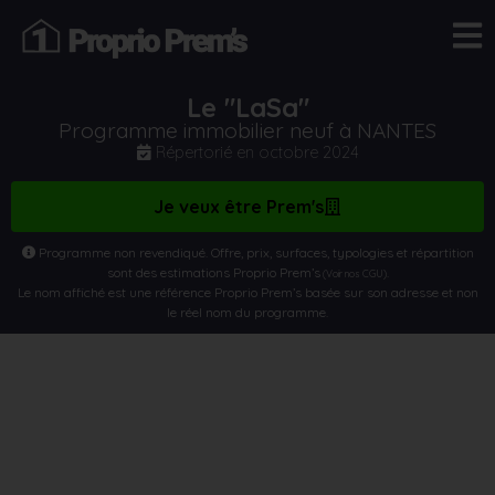
Le "LaSa"
Programme immobilier neuf à NANTES
Répertorié en
octobre 2024
Je veux être Prem's
Programme non revendiqué. Offre, prix, surfaces, typologies et répartition
sont des estimations Proprio Prem’s
.
(Voir nos CGU)
Le nom affiché est une référence Proprio Prem’s basée sur son adresse et non
le réel nom du programme.