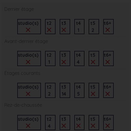
Dernier étage
studio(s)
t2
t3
t4
t5
t6+
1
2
Avant-dernier étage
studio(s)
t2
t3
t4
t5
t6+
1
4
Étages courants
studio(s)
t2
t3
t4
t5
t6+
2
14
5
Rez-de-chaussée
studio(s)
t2
t3
t4
t5
t6+
4