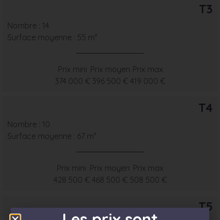
T3
Nombre : 14
Surface moyenne : 55 m²
Prix mini
Prix moyen
Prix max
374 000 €
396 500 €
419 000 €
T4
Nombre : 10
Surface moyenne : 67 m²
Prix mini
Prix moyen
Prix max
428 500 €
468 500 €
508 500 €
T5
Les prix sont