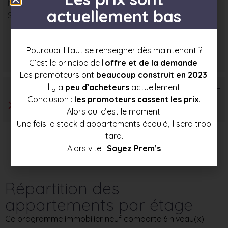
Nombre : 2
actuellement bas
Surface moyenne : 78 m²
Prix mini
Prix moyen
Prix max
Pourquoi il faut se renseigner dès maintenant ?
495 000 €
525 000 €
555 000 €
C’est le principe de l’
offre et de la demande
.
Les promoteurs ont
beaucoup construit en 2023
.
T6+
Il y a
peu d’acheteurs
actuellement.
Conclusion :
les promoteurs cassent les prix
.
Alors oui c’est le moment.
Une fois le stock d’appartements écoulé, il sera trop
tard.
Alors vite :
Soyez Prem’s
Répartition des
appartements par étage
Ce programme immobilier neuf comporte 6 niveau(x)