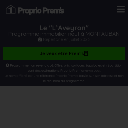
Le "L’Aveyron"
Programme immobilier neuf à MONTAUBAN
Répertorié en
juillet 2023
Je veux être Prem's
Programme non revendiqué. Offre, prix, surfaces, typologies et répartition
sont des estimations Proprio Prem’s
.
(Voir nos CGU)
Le nom affiché est une référence Proprio Prem’s basée sur son adresse et non
le réel nom du programme.