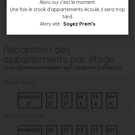
Alors oui c’est le moment.
Une fois le stock d’appartements écoulé, il sera trop
tard.
Alors vite :
Soyez Prem’s
Répartition des
appartements par étage
Ce programme immobilier neuf comporte 2 niveau(x)
Dernier étage
studio(s)
t2
t3
t4
t5
t6+
6
4
Rez-de-chaussée
studio(s)
t2
t3
t4
t5
t6+