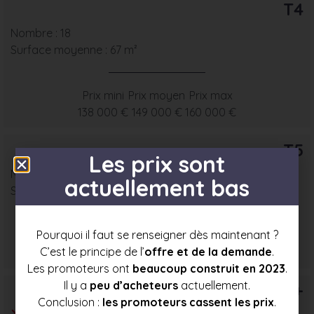
T4
Nombre : 18
Surface moyenne : 67 m²
Prix mini
Prix moyen
Prix max
138 000 €
149 000 €
160 000 €
T5
Les prix sont
Nombre : 4
actuellement bas
Surface moyenne : 78 m²
Pourquoi il faut se renseigner dès maintenant ?
Prix mini
Prix moyen
Prix max
C’est le principe de l’
offre et de la demande
.
155 500 €
165 000 €
174 500 €
Les promoteurs ont
beaucoup construit en 2023
.
Il y a
peu d’acheteurs
actuellement.
T6+
Conclusion :
les promoteurs cassent les prix
.