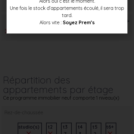
Alors oui c’est le moment.
248 000 €
263 000 €
278 000 €
Une fois le stock d’appartements écoulé, il sera trop
tard.
T6+
Alors vite :
Soyez Prem’s
Répartition des
appartements par étage
Ce programme immobilier neuf comporte 1 niveau(x)
Rez-de-chaussée
studio(s)
t2
t3
t4
t5
t6+
7
3
2