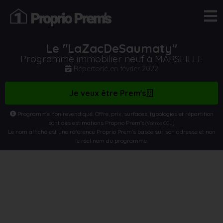
Le "LaZacDeSaumaty"
Programme immobilier neuf à MARSEILLE
Répertorié en
février 2022
Je veux être Prem's
Programme non revendiqué. Offre, prix, surfaces, typologies et répartition
sont des estimations Proprio Prem’s
.
(Voir nos CGU)
Le nom affiché est une référence Proprio Prem’s basée sur son adresse et non
le réel nom du programme.