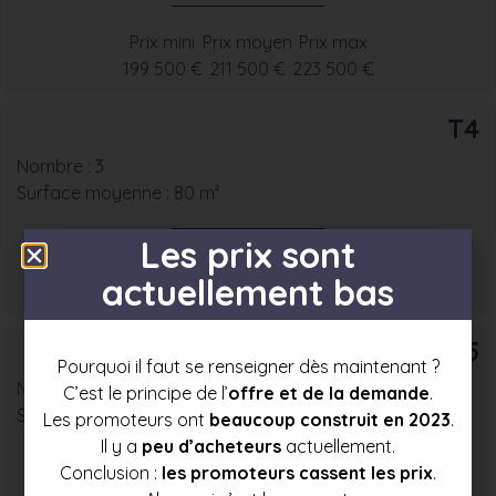
Prix mini
Prix moyen
Prix max
199 500 €
211 500 €
223 500 €
T4
Nombre : 3
Surface moyenne : 80 m²
Les prix sont
Prix mini
Prix moyen
Prix max
actuellement bas
227 500 €
241 500 €
255 000 €
T5
Pourquoi il faut se renseigner dès maintenant ?
Nombre : 2
C’est le principe de l’
offre et de la demande
.
Surface moyenne : 93 m²
Les promoteurs ont
beaucoup construit en 2023
.
Il y a
peu d’acheteurs
actuellement.
Conclusion :
les promoteurs cassent les prix
.
Prix mini
Prix moyen
Prix max