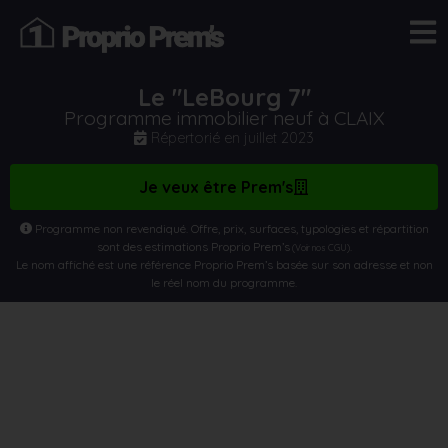
Le "LeBourg 7"
Programme immobilier neuf à CLAIX
Répertorié en
juillet 2023
Je veux être Prem's
Programme non revendiqué. Offre, prix, surfaces, typologies et répartition
sont des estimations Proprio Prem’s
.
(Voir nos CGU)
Le nom affiché est une référence Proprio Prem’s basée sur son adresse et non
le réel nom du programme.