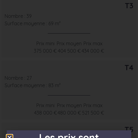
T3
Nombre : 39
Surface moyenne : 69 m²
Prix mini
Prix moyen
Prix max
375 000 €
404 500 €
434 000 €
T4
Nombre : 27
Surface moyenne : 83 m²
Prix mini
Prix moyen
Prix max
438 000 €
480 000 €
521 500 €
T5
Les prix sont