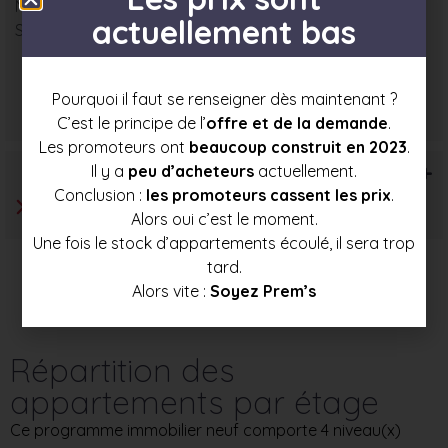
Nombre : 2
actuellement bas
Surface moyenne : 98 m²
Prix mini
Prix moyen
Prix max
Pourquoi il faut se renseigner dès maintenant ?
515 000 €
546 000 €
577 000 €
C’est le principe de l’
offre et de la demande
.
Les promoteurs ont
beaucoup construit en 2023
.
T6+
Il y a
peu d’acheteurs
actuellement.
Conclusion :
les promoteurs cassent les prix
.
Alors oui c’est le moment.
Une fois le stock d’appartements écoulé, il sera trop
tard.
Alors vite :
Soyez Prem’s
Répartition des
appartements par étage
Ce programme immobilier neuf comporte 4 niveau(x)