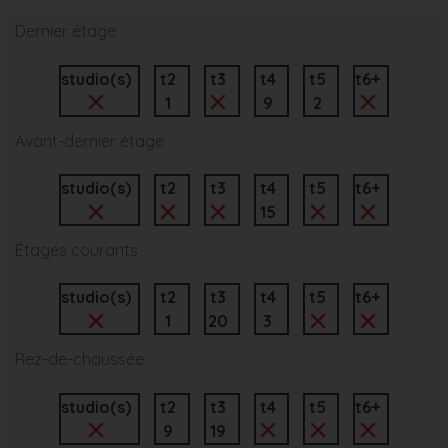
Dernier étage
studio(s)
t2
t3
t4
t5
t6+
1
9
2
Avant-dernier étage
studio(s)
t2
t3
t4
t5
t6+
15
Étages courants
studio(s)
t2
t3
t4
t5
t6+
1
20
3
Rez-de-chaussée
studio(s)
t2
t3
t4
t5
t6+
9
19