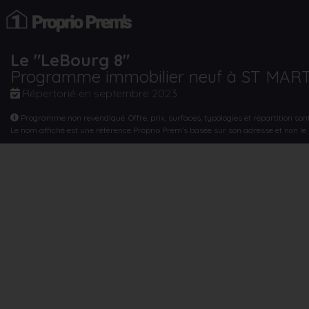
Le "LeBourg 8"
Programme immobilier neuf à ST MAR
Répertorié en
septembre 2023
Programme non revendiqué. Offre, prix, surfaces, typologies et répartition son
Le nom affiché est une référence Proprio Prem’s basée sur son adresse et non l