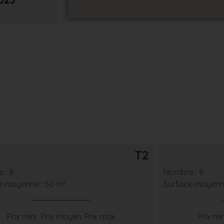
025
T2
 : 8
Nombre : 9
e moyenne : 50 m²
Surface moyenne
Prix mini
Prix moyen
Prix max
Prix min