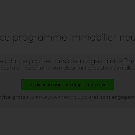
r ce programme immobilier neu
souhaite profiter des avantages d'être Pr
pas rater l’opportunité du meilleur tarif et du choix du meill
Je clique ici pour accomplir mon rêve
rvice gratuit
(c’est le promoteur qui paie)
et sans engagem