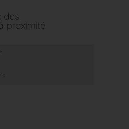
x des
à proximité
s
m’s