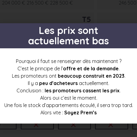
204 000 €
216 500 €
228 500 €
246 500
T5
Les prix sont
actuellement bas
Pourquoi il faut se renseigner dès maintenant ?
C’est le principe de l’
offre et de la demande
.
Les promoteurs ont
beaucoup construit en 2023
.
s par étage
Il y a
peu d’acheteurs
actuellement.
Conclusion :
les promoteurs cassent les prix
.
Alors oui c’est le moment.
Une fois le stock d’appartements écoulé, il sera trop tard.
Alors vite :
Soyez Prem’s
3
t4
t5
t6+
c
9