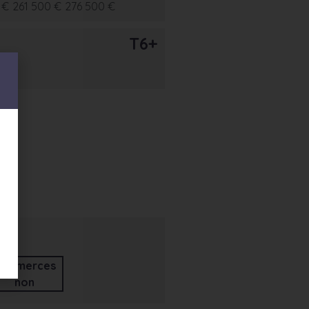
 €
261 500 €
276 500 €
T6+
ommerces
non