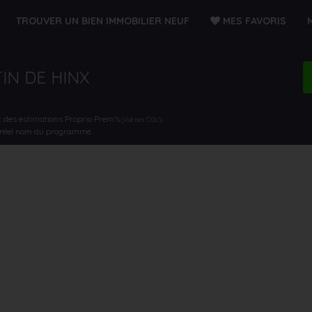
TROUVER UN BIEN IMMOBILIER NEUF
MES FAVORIS
TIN DE HINX
t des estimations Proprio Prem’s
.
(Voir nos CGU)
e réel nom du programme.