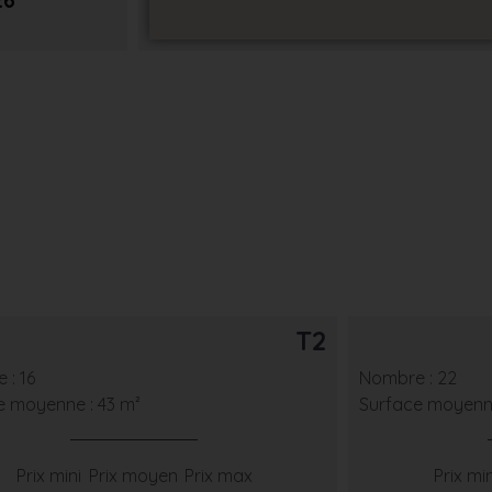
26
T2
 : 16
Nombre : 22
e moyenne : 43 m²
Surface moyenne
Prix mini
Prix moyen
Prix max
Prix min