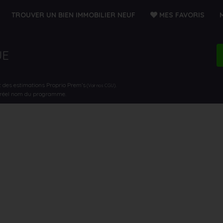
TROUVER UN BIEN IMMOBILIER NEUF
MES FAVORIS
UE
t des estimations Proprio Prem’s
.
(Voir nos CGU)
e réel nom du programme.