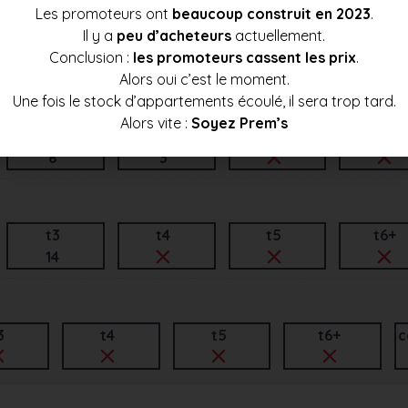
Les promoteurs ont
beaucoup construit en 2023
.
Il y a
peu d’acheteurs
actuellement.
t3
t4
t5
t6+
Conclusion :
les promoteurs cassent les prix
.
7
Alors oui c’est le moment.
Une fois le stock d’appartements écoulé, il sera trop tard.
Alors vite :
Soyez Prem’s
t3
t4
t5
t6+
8
3
t3
t4
t5
t6+
14
3
t4
t5
t6+
c