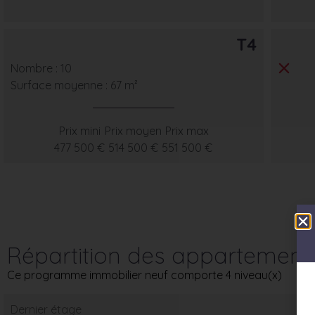
T4
Nombre : 10
Surface moyenne : 67 m²
Prix mini
Prix moyen
Prix max
477 500 €
514 500 €
551 500 €
Répartition des appartement
Ce programme immobilier neuf comporte 4 niveau(x)
Dernier étage