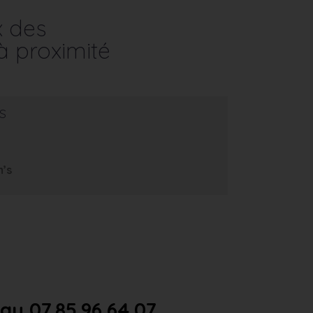
x des
à proximité
s
m’s
u 07.85.96.64.07