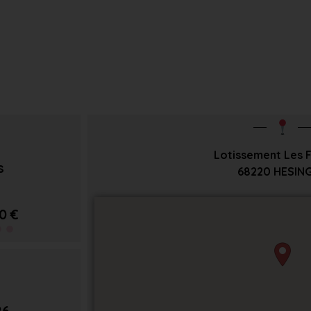
Lotissement Les F
s
68220
HESIN
0 €