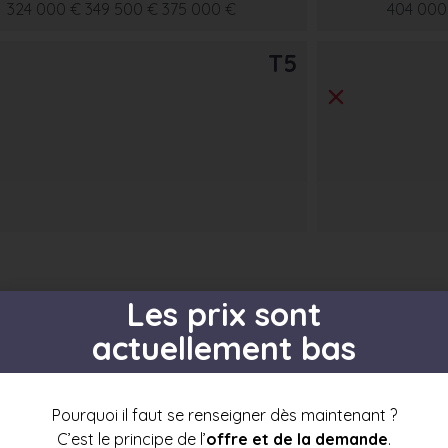
324 000 €
349 500 €
375 000 €
404 000
T5
Les prix sont
actuellement bas
s par étage
Pourquoi il faut se renseigner dès maintenant ?
C’est le principe de l’
offre et de la demande
.