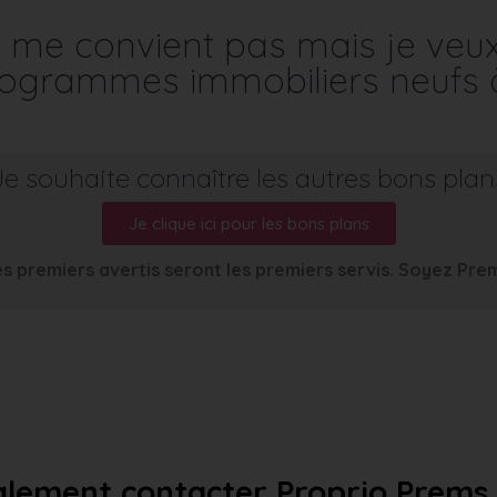
me convient pas mais je veu
programmes immobiliers neufs 
Je souhaite connaître les autres bons plan
Je clique ici pour les bons plans
s premiers avertis seront les premiers servis. Soyez Pre
lement contacter Proprio Prems a