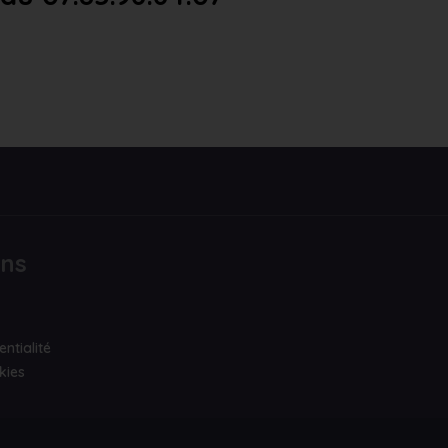
ons
entialité
kies