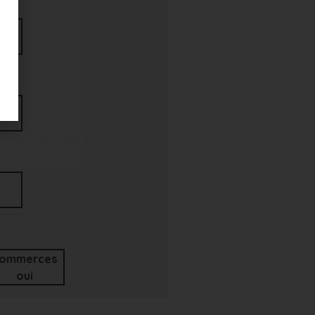
ommerces
oui