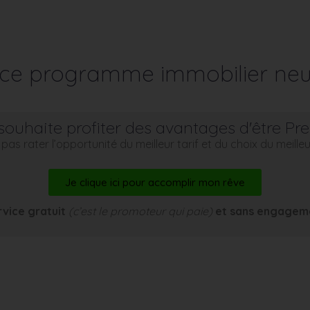
r ce programme immobilier neu
souhaite profiter des avantages d'être Pr
pas rater l’opportunité du meilleur tarif et du choix du meill
Je clique ici pour accomplir mon rêve
rvice gratuit
(c’est le promoteur qui paie)
et sans engagem