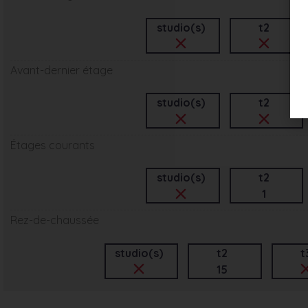
studio(s)
t2
Avant-dernier étage
studio(s)
t2
Étages courants
studio(s)
t2
1
Rez-de-chaussée
studio(s)
t2
t
15