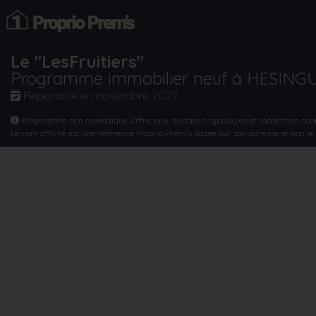
Le "LesFruitiers"
Programme immobilier neuf à HESING
Répertorié en
novembre 2022
Programme non revendiqué. Offre, prix, surfaces, typologies et répartition son
Le nom affiché est une référence Proprio Prem’s basée sur son adresse et non l