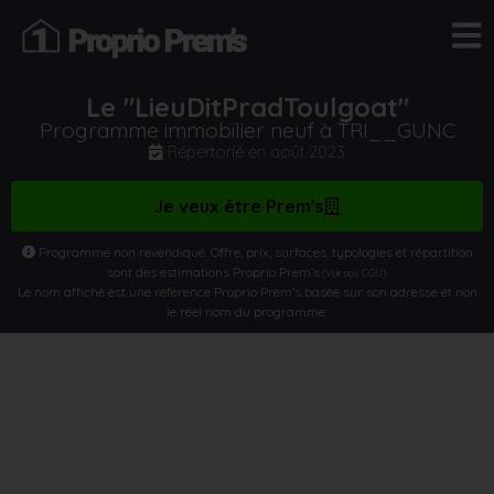
Le "LieuDitPradToulgoat"
Programme immobilier neuf à TRI__GUNC
Répertorié en
août 2023
Je veux être Prem's
Programme non revendiqué. Offre, prix, surfaces, typologies et répartition
sont des estimations Proprio Prem’s
.
(Voir nos CGU)
Le nom affiché est une référence Proprio Prem’s basée sur son adresse et non
le réel nom du programme.