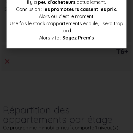
Nombre : 4
Il y a
peu d’acheteurs
actuellement.
Surface moyenne : 94 m²
Conclusion :
les promoteurs cassent les prix
.
Alors oui c’est le moment.
Une fois le stock d’appartements écoulé, il sera trop
Prix mini
Prix moyen
Prix max
tard.
160 000 €
169 500 €
179 000 €
Alors vite :
Soyez Prem’s
T6+
Répartition des
appartements par étage
Ce programme immobilier neuf comporte 1 niveau(x)