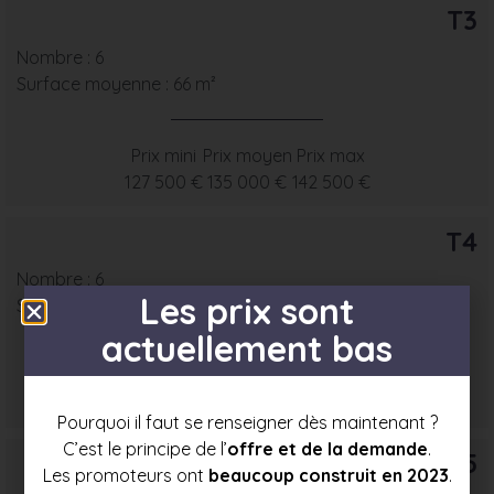
T3
Nombre : 6
Surface moyenne : 66 m²
Prix mini
Prix moyen
Prix max
127 500 €
135 000 €
142 500 €
T4
Nombre : 6
Les prix sont
Surface moyenne : 80 m²
actuellement bas
Prix mini
Prix moyen
Prix max
145 000 €
154 000 €
162 500 €
Pourquoi il faut se renseigner dès maintenant ?
C’est le principe de l’
offre et de la demande
.
T5
Les promoteurs ont
beaucoup construit en 2023
.