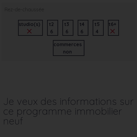
Rez-de-chaussée
studio(s)
t2
t3
t4
t5
t6+
6
6
6
4
commerces
non
Je veux des informations sur
ce programme immobilier
neuf