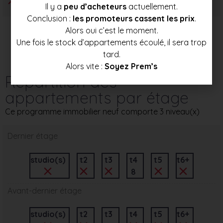
Il y a
peu d’acheteurs
actuellement.
Conclusion :
les promoteurs cassent les prix
.
Alors oui c’est le moment.
Une fois le stock d’appartements écoulé, il sera trop
tard.
Alors vite :
Soyez Prem’s
Répartition des
appartements par étage
Ce programme immobilier neuf comporte 3 niveau(x)
Dernier étage
studio(s)
t2
t3
t4
t5
t6+
8
Avant-dernier étage
studio(s)
t2
t3
t4
t5
t6+