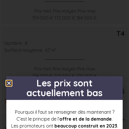
Prix mini
Prix moyen
Prix max
159 500 €
172 000 €
184 500 €
T4
Nombre : 8
Surface moyenne : 67 m²
Prix mini
Prix moyen
Prix max
194 500 €
206 500 €
218 000 €
Les prix sont
T5
actuellement bas
Pourquoi il faut se renseigner dès maintenant ?
T6+
C’est le principe de l’
offre et de la demande
.
Les promoteurs ont
beaucoup construit en 2023
.