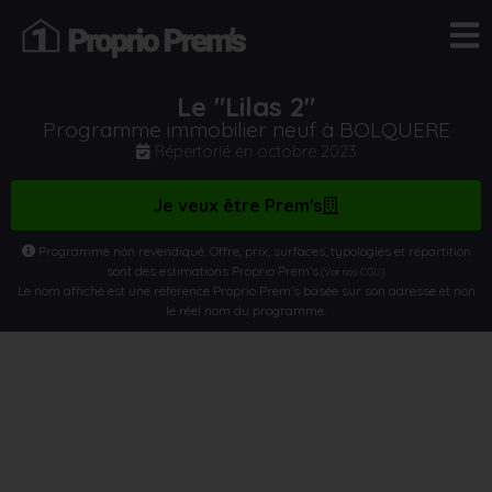
Le "Lilas 2"
Programme immobilier neuf à BOLQUERE
Répertorié en
octobre 2023
Je veux être Prem's
Programme non revendiqué. Offre, prix, surfaces, typologies et répartition
sont des estimations Proprio Prem’s
.
(Voir nos CGU)
Le nom affiché est une référence Proprio Prem’s basée sur son adresse et non
le réel nom du programme.