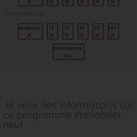
13
Rez-de-chaussée
studio(s)
t2
t3
t4
t5
t6+
11
commerces
oui
Je veux des informations sur
ce programme immobilier
neuf