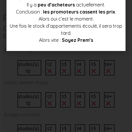
Il y a
peu d’acheteurs
actuellement.
Conclusion :
les promoteurs cassent les prix
.
Répartition des
Alors oui c’est le moment.
appartements par étage
Une fois le stock d’appartements écoulé, il sera trop
tard.
Ce programme immobilier neuf comporte 6 niveau(x)
Alors vite :
Soyez Prem’s
Dernier étage
studio(s)
t2
t3
t4
t5
t6+
10
Avant-dernier étage
studio(s)
t2
t3
t4
t5
t6+
12
Étages courants
studio(s)
t2
t3
t4
t5
t6+