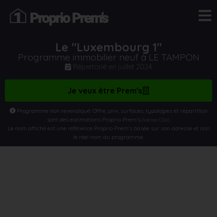
Le "Luxembourg 1"
Programme immobilier neuf à LE TAMPON
Répertorié en
juillet 2024
Je veux être Prem's
Programme non revendiqué. Offre, prix, surfaces, typologies et répartition
sont des estimations Proprio Prem’s
.
(Voir nos CGU)
Le nom affiché est une référence Proprio Prem’s basée sur son adresse et non
le réel nom du programme.