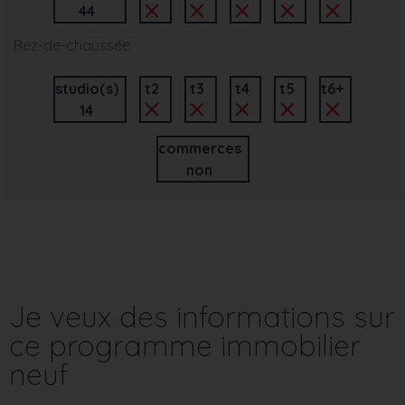
44
Rez-de-chaussée
studio(s)
t2
t3
t4
t5
t6+
14
commerces
non
Je veux des informations sur
ce programme immobilier
neuf