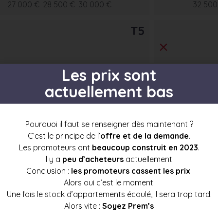
27 000 €
28 500 €
30 000 €
32 500
T5
Les prix sont
actuellement bas
s par étage
Pourquoi il faut se renseigner dès maintenant ?
C’est le principe de l’
offre et de la demande
.
Les promoteurs ont
beaucoup construit en 2023
.
Il y a
peu d’acheteurs
actuellement.
Conclusion :
les promoteurs cassent les prix
.
Alors oui c’est le moment.
t3
t4
t5
t6+
Une fois le stock d’appartements écoulé, il sera trop tard.
2
Alors vite :
Soyez Prem’s