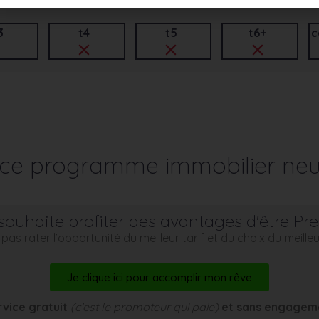
3
t4
t5
t6+
c
r ce programme immobilier neu
souhaite profiter des avantages d'être Pr
pas rater l’opportunité du meilleur tarif et du choix du meill
Je clique ici pour accomplir mon rêve
rvice gratuit
(c’est le promoteur qui paie)
et sans engagem