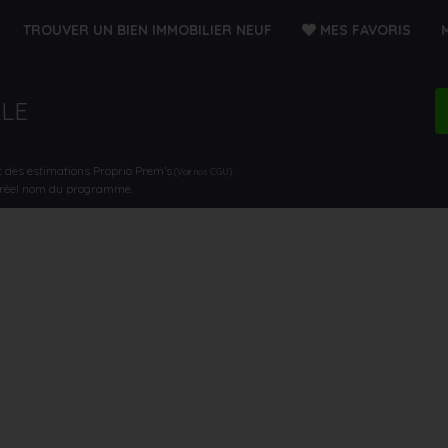
TROUVER UN BIEN IMMOBILIER NEUF
MES FAVORIS
LLE
t des estimations Proprio Prem’s
.
(Voir nos CGU)
e réel nom du programme.