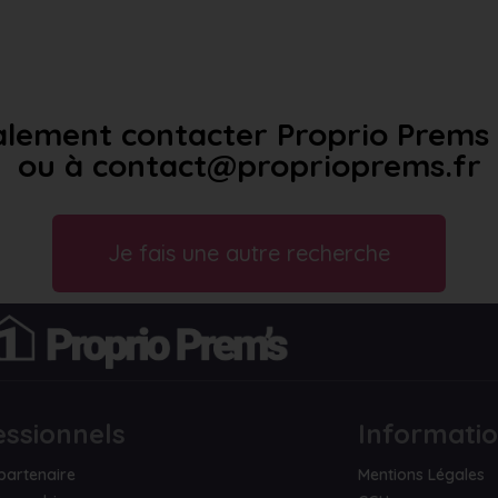
lement contacter Proprio Prems a
ou à contact@proprioprems.fr
Je fais une autre recherche
essionnels
Informati
partenaire
Mentions Légales