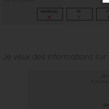
studio(s)
t2
t
1
1
Je veux des informations su
Je 
Je ne veux 
Se