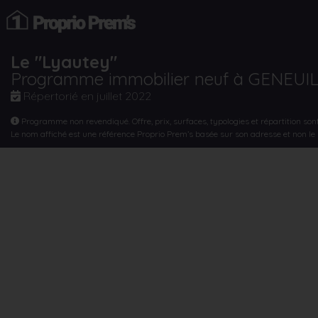
Le "Lyautey"
Programme immobilier neuf à GENEUI
Répertorié en
juillet 2022
Programme non revendiqué. Offre, prix, surfaces, typologies et répartition son
Le nom affiché est une référence Proprio Prem’s basée sur son adresse et non l