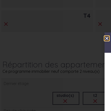
T4
Répartition des appartement
Ce programme immobilier neuf comporte 2 niveau(x)
Dernier étage
studio(s)
t2
Rez-de-chaussée