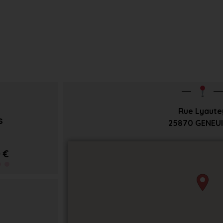
Rue Lyaute
s
25870
GENEUI
 €