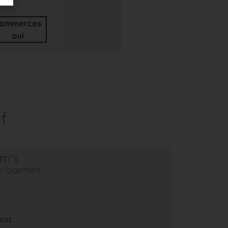
ommerces
oui
f
em's
eur logement
ent