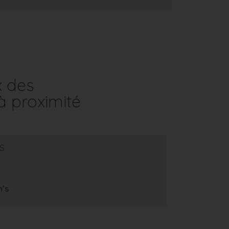
x des
à proximité
s
m’s