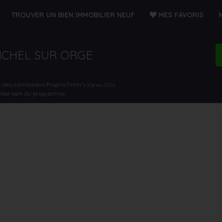
TROUVER UN BIEN IMMOBILIER NEUF
MES FAVORIS
MICHEL SUR ORGE
t des estimations Proprio Prem’s
.
(Voir nos CGU)
e réel nom du programme.