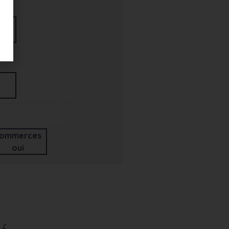
ommerces
oui