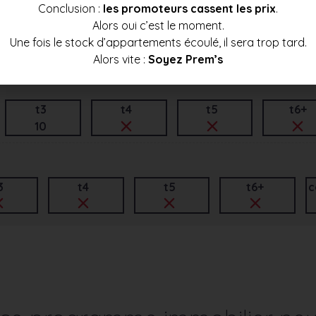
Conclusion :
les promoteurs cassent les prix
.
Alors oui c’est le moment.
t3
t4
t5
t6+
Une fois le stock d’appartements écoulé, il sera trop tard.
6
Alors vite :
Soyez Prem’s
t3
t4
t5
t6+
10
3
t4
t5
t6+
c