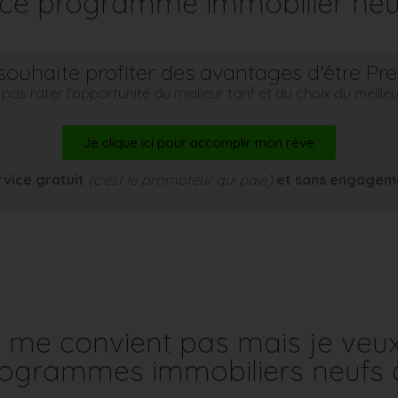
r ce programme immobilier neu
souhaite profiter des avantages d'être Pr
pas rater l’opportunité du meilleur tarif et du choix du meill
Je clique ici pour accomplir mon rêve
rvice gratuit
(c’est le promoteur qui paie)
et sans engagem
me convient pas mais je veu
programmes immobiliers neufs 