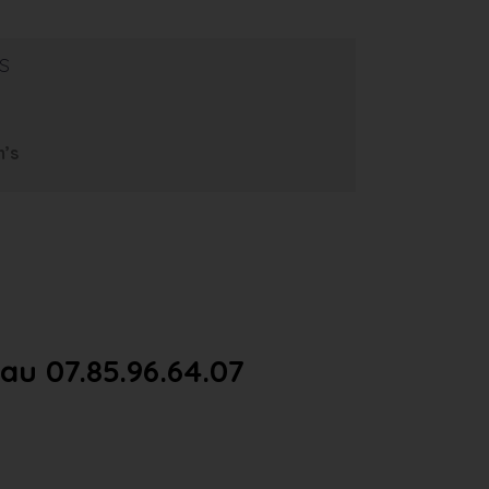
s
m’s
u 07.85.96.64.07