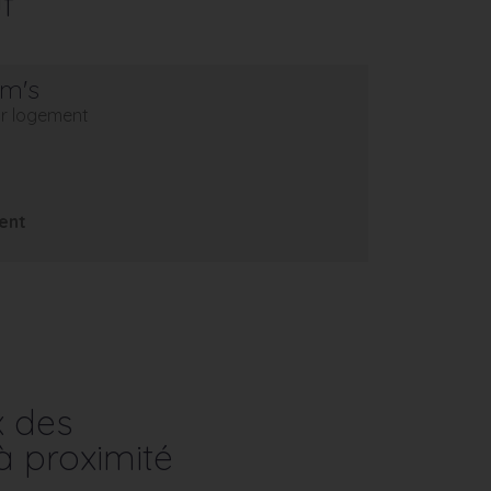
f
em's
eur logement
ent
x des
à proximité