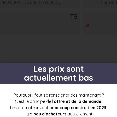
160 000 €
175 500 €
191 000 €
206 000
T5
s par étage
Les prix sont
actuellement bas
Pourquoi il faut se renseigner dès maintenant ?
t3
t4
t5
t6+
C’est le principe de l’
offre et de la demande
.
5
Les promoteurs ont
beaucoup construit en 2023
.
Il y a
peu d’acheteurs
actuellement.