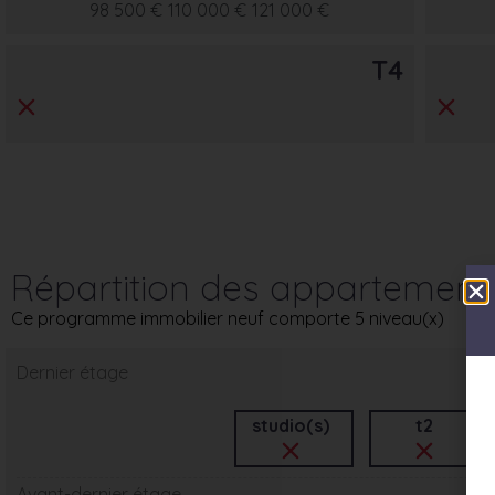
98 500 €
110 000 €
121 000 €
T4
Répartition des appartement
Ce programme immobilier neuf comporte 5 niveau(x)
Dernier étage
studio(s)
t2
Avant-dernier étage