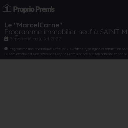
Le "MarcelCarne"
Programme immobilier neuf à SAINT 
Répertorié en
juillet 2022
Programme non revendiqué. Offre, prix, surfaces, typologies et répartition son
Le nom affiché est une référence Proprio Prem’s basée sur son adresse et non l