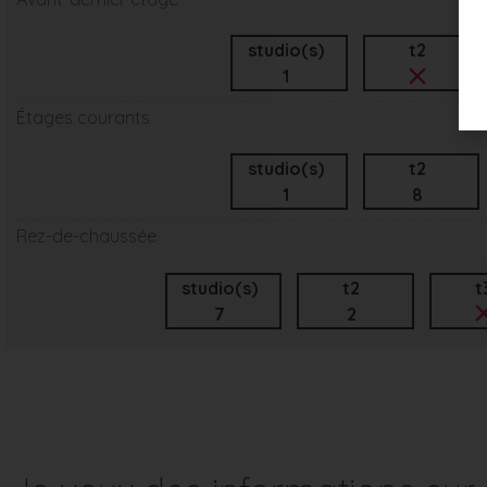
studio(s)
t2
1
Étages courants
studio(s)
t2
1
8
Rez-de-chaussée
studio(s)
t2
t
7
2