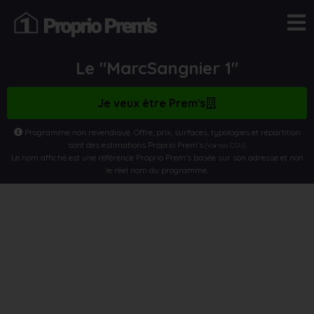
Le "MarcSangnier 1"
Je veux être Prem's
Programme non revendiqué. Offre, prix, surfaces, typologies et répartition
sont des estimations Proprio Prem’s
.
(Voir nos CGU)
Le nom affiché est une référence Proprio Prem’s basée sur son adresse et non
le réel nom du programme.