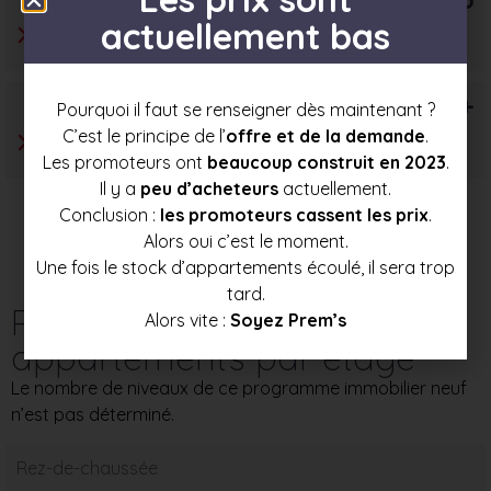
actuellement bas
T6+
Pourquoi il faut se renseigner dès maintenant ?
C’est le principe de l’
offre et de la demande
.
Les promoteurs ont
beaucoup construit en 2023
.
Il y a
peu d’acheteurs
actuellement.
Conclusion :
les promoteurs cassent les prix
.
Alors oui c’est le moment.
Une fois le stock d’appartements écoulé, il sera trop
tard.
Répartition des
Alors vite :
Soyez Prem’s
appartements par étage
Le nombre de niveaux de ce programme immobilier neuf
n’est pas déterminé.
Rez-de-chaussée