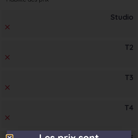
Studio
T2
T3
T4
Les prix sont
T5