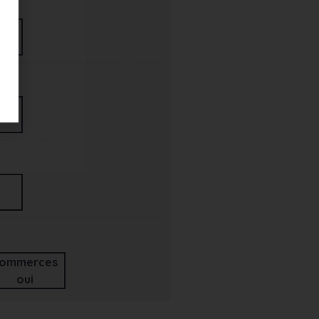
ommerces
oui