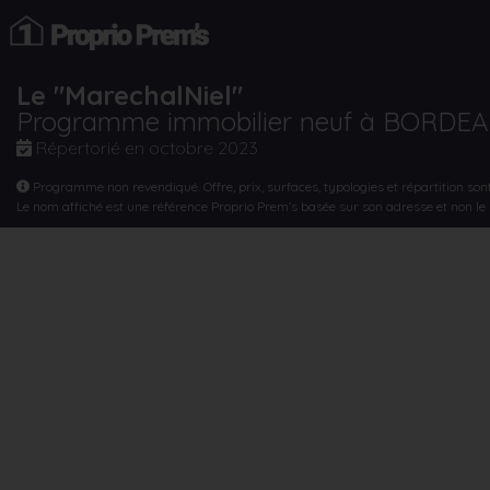
Le "MarechalNiel"
Programme immobilier neuf à BORDE
Répertorié en
octobre 2023
Programme non revendiqué. Offre, prix, surfaces, typologies et répartition son
Le nom affiché est une référence Proprio Prem’s basée sur son adresse et non l