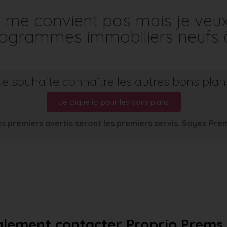
me convient pas mais je veu
programmes immobiliers neufs 
Je souhaite connaître les autres bons plan
Je clique ici pour les bons plans
s premiers avertis seront les premiers servis. Soyez Pre
lement contacter Proprio Prems a