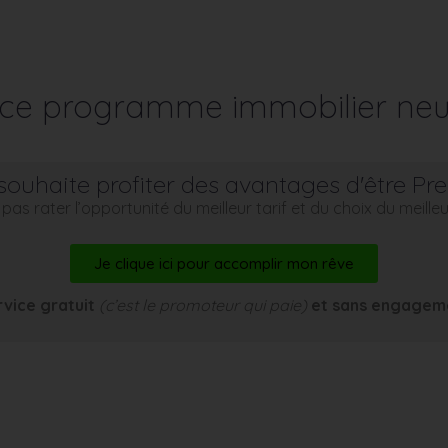
r ce programme immobilier neu
souhaite profiter des avantages d'être Pr
pas rater l’opportunité du meilleur tarif et du choix du meill
Je clique ici pour accomplir mon rêve
rvice gratuit
(c’est le promoteur qui paie)
et sans engagem