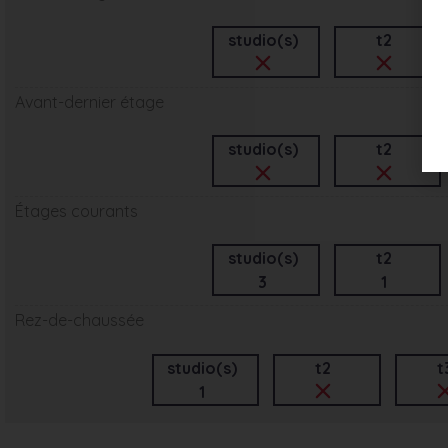
studio(s)
t2
Avant-dernier étage
studio(s)
t2
Étages courants
studio(s)
t2
3
1
Rez-de-chaussée
studio(s)
t2
t
1