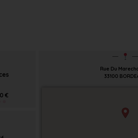
Rue Du Marechal
èces
33100
BORDE
0 €