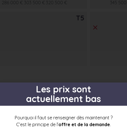
286 000 €
303 500 €
320 500 €
345 500
T5
Les prix sont
actuellement bas
s par étage
Pourquoi il faut se renseigner dès maintenant ?
C’est le principe de l’
offre et de la demande
.