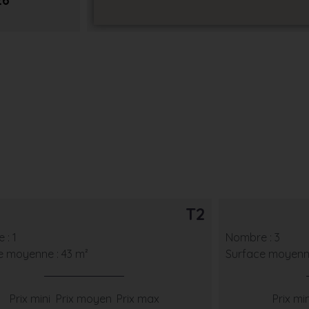
26
T2
 : 1
Nombre : 3
e moyenne : 43 m²
Surface moyenne
Prix mini
Prix moyen
Prix max
Prix min