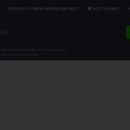
TROUVER UN BIEN IMMOBILIER NEUF
MES FAVORIS
AUX
t des estimations Proprio Prem’s
.
(Voir nos CGU)
e réel nom du programme.