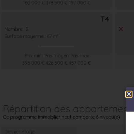
160 000 €
178 500 €
197 000 €
T4
Nombre : 2
Surface moyenne : 67 m²
Prix mini
Prix moyen
Prix max
396 000 €
426 500 €
457 000 €
Répartition des appartement
Ce programme immobilier neuf comporte 6 niveau(x)
Dernier étage