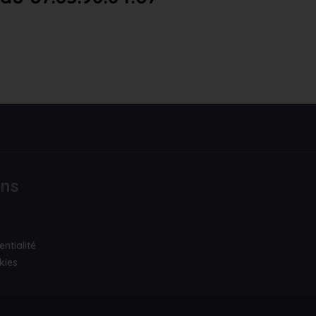
ons
entialité
kies