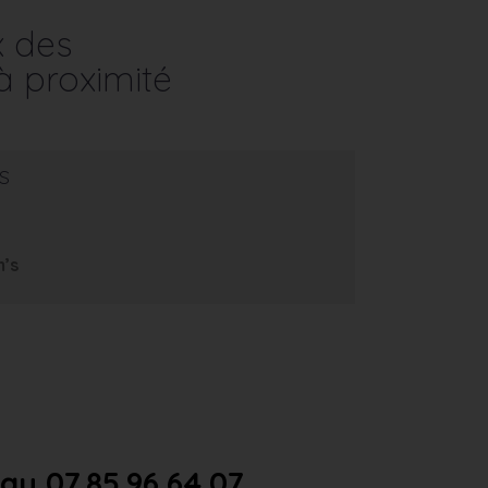
x des
à proximité
s
m’s
u 07.85.96.64.07