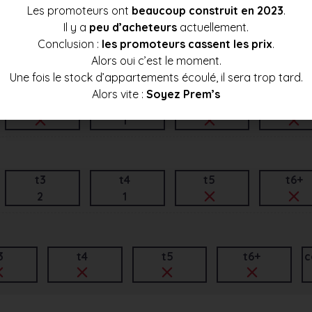
Les promoteurs ont
beaucoup construit en 2023
.
Il y a
peu d’acheteurs
actuellement.
t3
t4
t5
t6+
Conclusion :
les promoteurs cassent les prix
.
1
Alors oui c’est le moment.
Une fois le stock d’appartements écoulé, il sera trop tard.
Alors vite :
Soyez Prem’s
t3
t4
t5
t6+
1
t3
t4
t5
t6+
2
1
3
t4
t5
t6+
c