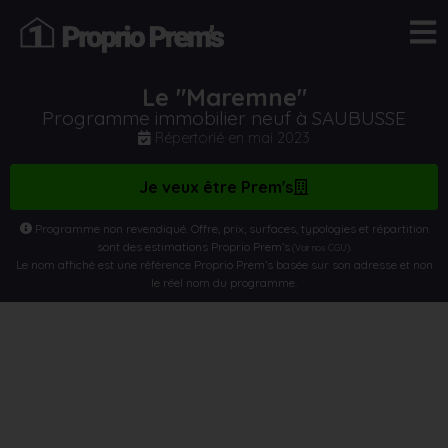
Le "Maremne"
Programme immobilier neuf à SAUBUSSE
Répertorié en
mai 2023
Je veux être Prem's
Programme non revendiqué. Offre, prix, surfaces, typologies et répartition
sont des estimations Proprio Prem’s
.
(Voir nos CGU)
Le nom affiché est une référence Proprio Prem’s basée sur son adresse et non
le réel nom du programme.