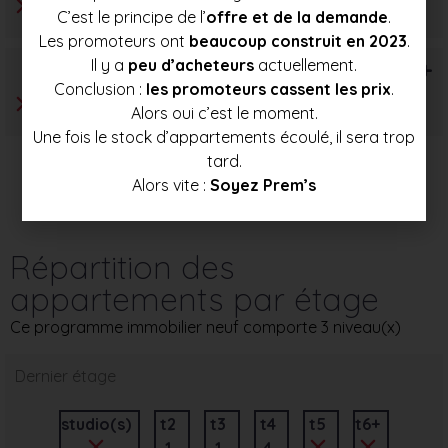
C’est le principe de l’
offre et de la demande
.
Les promoteurs ont
beaucoup construit en 2023
.
Il y a
peu d’acheteurs
actuellement.
T6+
Conclusion :
les promoteurs cassent les prix
.
Alors oui c’est le moment.
Une fois le stock d’appartements écoulé, il sera trop
tard.
Alors vite :
Soyez Prem’s
Répartition des
appartements par étage
Ce programme immobilier neuf comporte 3 niveau(x)
Dernier étage
studio(s)
t2
t3
t4
t5
t6+
1
1
4