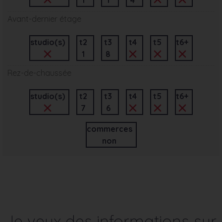
Avant-dernier étage
studio(s)
t2
t3
t4
t5
t6+
1
8
Rez-de-chaussée
studio(s)
t2
t3
t4
t5
t6+
7
6
commerces
non
Je veux des informations sur