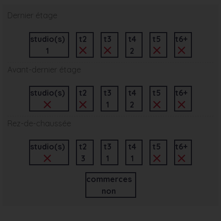
Dernier étage
studio(s)
t2
t3
t4
t5
t6+
1
2
Avant-dernier étage
studio(s)
t2
t3
t4
t5
t6+
1
2
Rez-de-chaussée
studio(s)
t2
t3
t4
t5
t6+
3
1
1
commerces
non