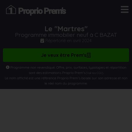
Le "Martres"
Programme immobilier neuf à C BAZAT
Répertorié en
avril 2024
Je veux être Prem's
Programme non revendiqué. Offre, prix, surfaces, typologies et répartition
sont des estimations Proprio Prem’s
.
(Voir nos CGU)
Le nom affiché est une référence Proprio Prem’s basée sur son adresse et non
le réel nom du programme.