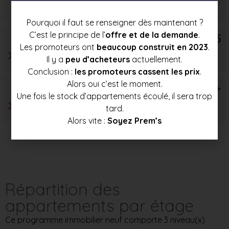
156 000 €
171 500 €
186 500 €
Pourquoi il faut se renseigner dès maintenant ?
C’est le principe de l’
offre et de la demande
.
T5
Les promoteurs ont
beaucoup construit en 2023
.
Il y a
peu d’acheteurs
actuellement.
Conclusion :
les promoteurs cassent les prix
.
Alors oui c’est le moment.
T6+
Une fois le stock d’appartements écoulé, il sera trop
tard.
Alors vite :
Soyez Prem’s
Répartition des
appartements par étage
Ce programme immobilier neuf comporte 3 niveau(x)