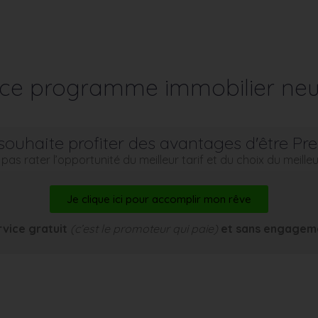
r ce programme immobilier neu
souhaite profiter des avantages d'être Pr
pas rater l’opportunité du meilleur tarif et du choix du meill
Je clique ici pour accomplir mon rêve
rvice gratuit
(c’est le promoteur qui paie)
et sans engagem