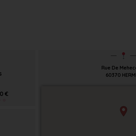
Rue De Mehec
s
60370
HERM
0 €