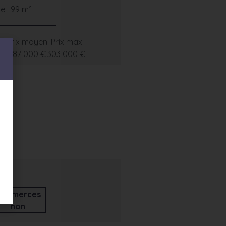
 : 99 m²
i
Prix moyen
Prix max
 €
287 000 €
303 000 €
ommerces
non