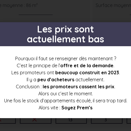
e moyenne : 86 m²
Surface moyenne
Prix mini
Prix moyen
Prix max
Prix min
Les prix sont
251 500 €
267 000 €
282 000 €
270 500
actuellement bas
Pourquoi il faut se renseigner dès maintenant ?
C’est le principe de l’
offre et de la demande
.
Les promoteurs ont
beaucoup construit en 2023
.
s par étage
Il y a
peu d’acheteurs
actuellement.
Conclusion :
les promoteurs cassent les prix
.
Alors oui c’est le moment.
Une fois le stock d’appartements écoulé, il sera trop tard.
Alors vite :
Soyez Prem’s
3
t4
t5
t6+
c
13
3