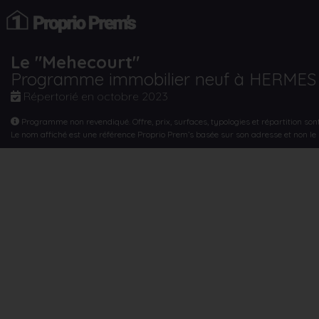
Le "Mehecourt"
Programme immobilier neuf à HERMES
Répertorié en
octobre 2023
Programme non revendiqué. Offre, prix, surfaces, typologies et répartition son
Le nom affiché est une référence Proprio Prem’s basée sur son adresse et non l