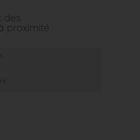
x des
à proximité
s
m’s