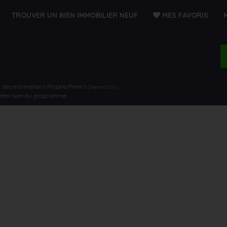
TROUVER UN BIEN IMMOBILIER NEUF
MES FAVORIS
t des estimations Proprio Prem’s
.
(Voir nos CGU)
e réel nom du programme.