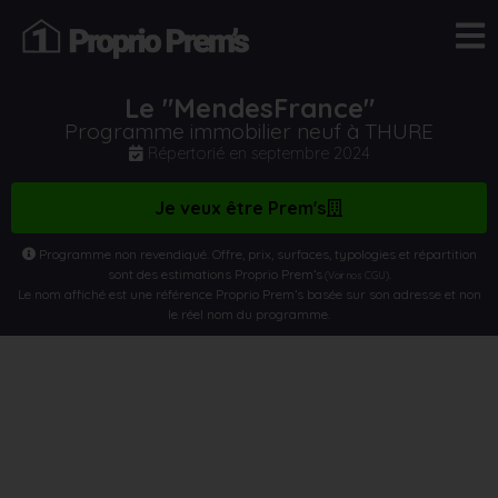
Le "MendesFrance"
Programme immobilier neuf à THURE
Répertorié en
septembre 2024
Je veux être Prem's
Programme non revendiqué. Offre, prix, surfaces, typologies et répartition
sont des estimations Proprio Prem’s
.
(Voir nos CGU)
Le nom affiché est une référence Proprio Prem’s basée sur son adresse et non
le réel nom du programme.