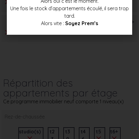
Alors oui c’est le moment.
Une fois le stock d’appartements écoulé, il sera trop
tard.
T6+
Alors vite :
Soyez Prem’s
Répartition des
appartements par étage
Ce programme immobilier neuf comporte 1 niveau(x)
Rez-de-chaussée
studio(s)
t2
t3
t4
t5
t6+
3
9
6