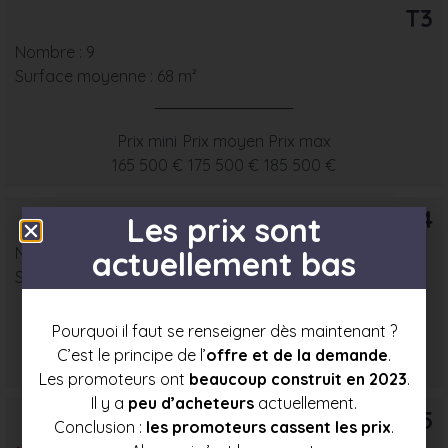
T3
Nombre : 9
Surface moyenne : 68 m²
Prix mini
Prix moyen
Prix max
165 500 €
175 500 €
185 500 €
T4
Les prix sont
Nombre : 6
actuellement bas
Surface moyenne : 82 m²
Pourquoi il faut se renseigner dès maintenant ?
Prix mini
Prix moyen
Prix max
C’est le principe de l’
offre et de la demande
.
187 500 €
199 000 €
210 500 €
Les promoteurs ont
beaucoup construit en 2023
.
Il y a
peu d’acheteurs
actuellement.
T5
Conclusion :
les promoteurs cassent les prix
.