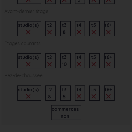
Avant-dernier étage
studio(s)
t2
t3
t4
t5
t6+
8
Étages courants
studio(s)
t2
t3
t4
t5
t6+
10
Rez-de-chaussée
studio(s)
t2
t3
t4
t5
t6+
8
5
commerces
non