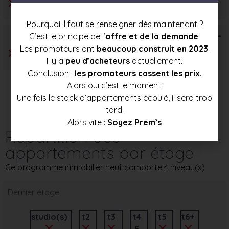
Pourquoi il faut se renseigner dès maintenant ?
T6+
C’est le principe de l’
offre et de la demande
.
Les promoteurs ont
beaucoup construit en 2023
.
Il y a
peu d’acheteurs
actuellement.
Conclusion :
les promoteurs cassent les prix
.
Alors oui c’est le moment.
Une fois le stock d’appartements écoulé, il sera trop
tard.
Alors vite :
Soyez Prem’s
Répartition des
appartements par étage
Ce programme immobilier neuf comporte 4 niveau(x)
Dernier étage
studio(s)
t2
t3
t4
t5
t6+
5