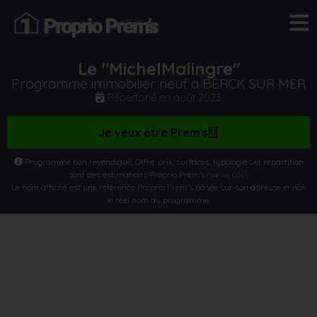
Le "MichelMalingre"
Programme immobilier neuf à BERCK SUR MER
Répertorié en
août 2023
Je veux être Prem's
Programme non revendiqué. Offre, prix, surfaces, typologies et répartition
sont des estimations Proprio Prem’s
.
(Voir nos CGU)
Le nom affiché est une référence Proprio Prem’s basée sur son adresse et non
le réel nom du programme.