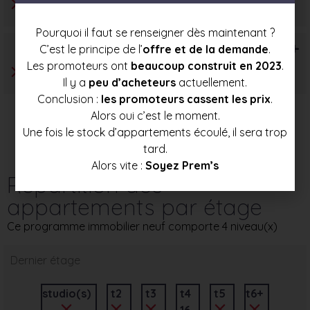
Pourquoi il faut se renseigner dès maintenant ?
T6+
C’est le principe de l’
offre et de la demande
.
Les promoteurs ont
beaucoup construit en 2023
.
Il y a
peu d’acheteurs
actuellement.
Conclusion :
les promoteurs cassent les prix
.
Alors oui c’est le moment.
Une fois le stock d’appartements écoulé, il sera trop
tard.
Alors vite :
Soyez Prem’s
Répartition des
appartements par étage
Ce programme immobilier neuf comporte 4 niveau(x)
Dernier étage
studio(s)
t2
t3
t4
t5
t6+
16