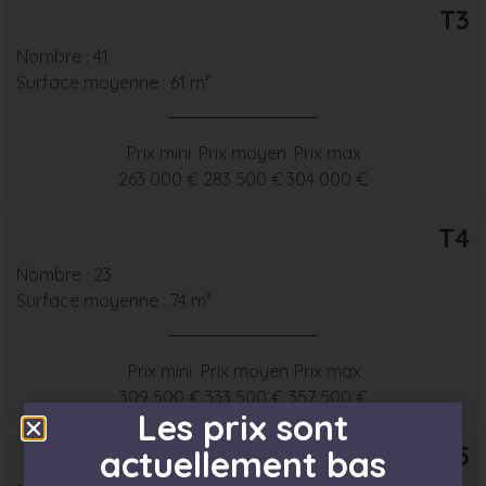
T3
Nombre : 41
Surface moyenne : 61 m²
Prix mini
Prix moyen
Prix max
263 000 €
283 500 €
304 000 €
T4
Nombre : 23
Surface moyenne : 74 m²
Prix mini
Prix moyen
Prix max
309 500 €
333 500 €
357 500 €
Les prix sont
T5
actuellement bas