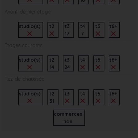
Avant-dernier étage
studio(s)
t2
t3
t4
t5
t6+
17
7
Étages courants
studio(s)
t2
t3
t4
t5
t6+
14
24
Rez-de-chaussée
studio(s)
t2
t3
t4
t5
t6+
51
commerces
non