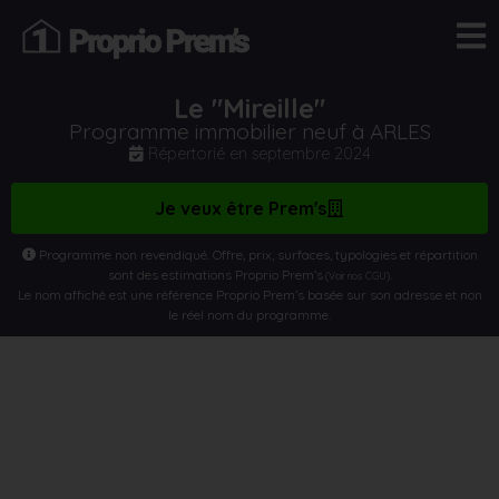
Le "Mireille"
Programme immobilier neuf à ARLES
Répertorié en
septembre 2024
Je veux être Prem's
Programme non revendiqué. Offre, prix, surfaces, typologies et répartition
sont des estimations Proprio Prem’s
.
(Voir nos CGU)
Le nom affiché est une référence Proprio Prem’s basée sur son adresse et non
le réel nom du programme.