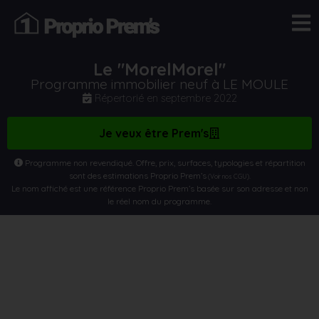
Le "MorelMorel"
Programme immobilier neuf à LE MOULE
Répertorié en
septembre 2022
Je veux être Prem's
Programme non revendiqué. Offre, prix, surfaces, typologies et répartition
sont des estimations Proprio Prem’s
.
(Voir nos CGU)
Le nom affiché est une référence Proprio Prem’s basée sur son adresse et non
le réel nom du programme.