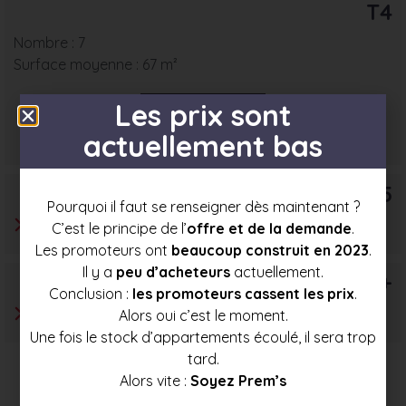
T4
Nombre : 7
Surface moyenne : 67 m²
Les prix sont
Prix mini
Prix moyen
Prix max
actuellement bas
333 500 €
353 500 €
373 500 €
T5
Pourquoi il faut se renseigner dès maintenant ?
C’est le principe de l’
offre et de la demande
.
Les promoteurs ont
beaucoup construit en 2023
.
Il y a
peu d’acheteurs
actuellement.
T6+
Conclusion :
les promoteurs cassent les prix
.
Alors oui c’est le moment.
Une fois le stock d’appartements écoulé, il sera trop
tard.
Alors vite :
Soyez Prem’s