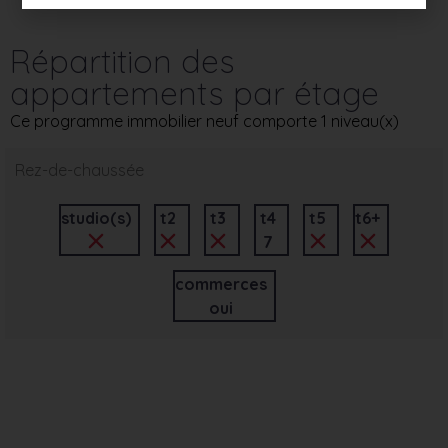
Répartition des
appartements par étage
Ce programme immobilier neuf comporte 1 niveau(x)
Rez-de-chaussée
studio(s)
t2
t3
t4
t5
t6+
7
commerces
oui