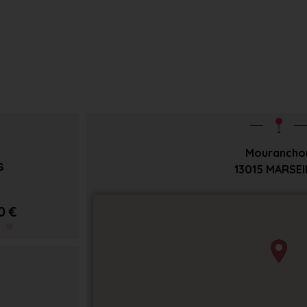
Mourancho
s
13015
MARSEI
0 €