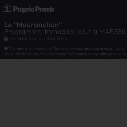
Le "Mouranchon"
Programme immobilier neuf à MARSEI
Répertorié en
octobre 2023
Programme non revendiqué. Offre, prix, surfaces, typologies et répartition son
Le nom affiché est une référence Proprio Prem’s basée sur son adresse et non l