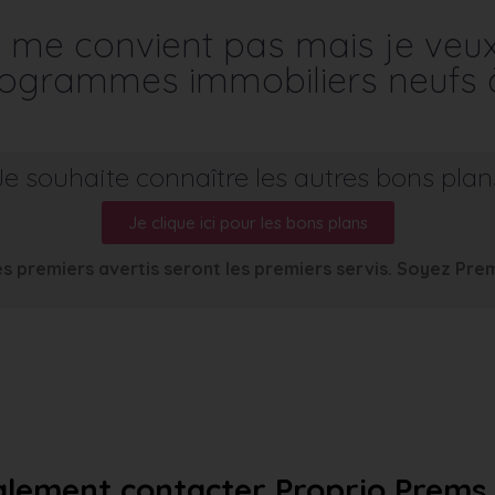
me convient pas mais je veu
programmes immobiliers neufs 
Je souhaite connaître les autres bons plan
Je clique ici pour les bons plans
s premiers avertis seront les premiers servis. Soyez Pre
lement contacter Proprio Prems a