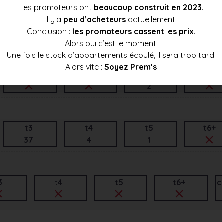
Les promoteurs ont
beaucoup construit en 2023
.
Il y a
peu d’acheteurs
actuellement.
t3
t4
t5
t6+
Conclusion :
les promoteurs cassent les prix
.
1
1
Alors oui c’est le moment.
Une fois le stock d’appartements écoulé, il sera trop tard.
Alors vite :
Soyez Prem’s
t3
t4
t5
t6+
2
t3
t4
t5
t6+
37
4
1
3
t4
t5
t6+
c