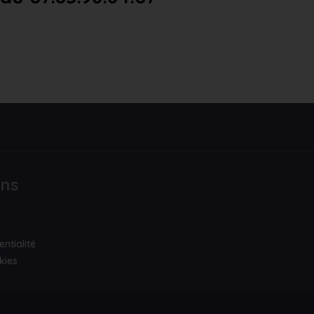
ons
entialité
kies