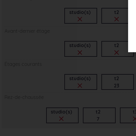
studio(s)
t2
Avant-dernier étage
studio(s)
t2
Étages courants
studio(s)
t2
23
Rez-de-chaussée
studio(s)
t2
t
7