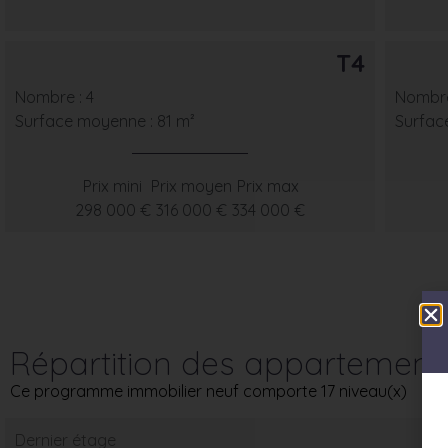
T4
Nombre : 4
Nombre
Surface moyenne : 81 m²
Surfac
Prix mini
Prix moyen
Prix max
298 000 €
316 000 €
334 000 €
Répartition des appartement
Ce programme immobilier neuf comporte 17 niveau(x)
Dernier étage