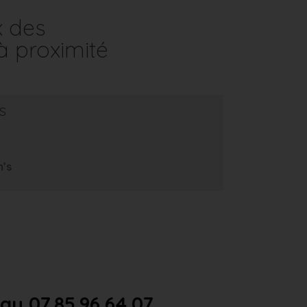
x des
à proximité
s
m’s
u 07.85.96.64.07