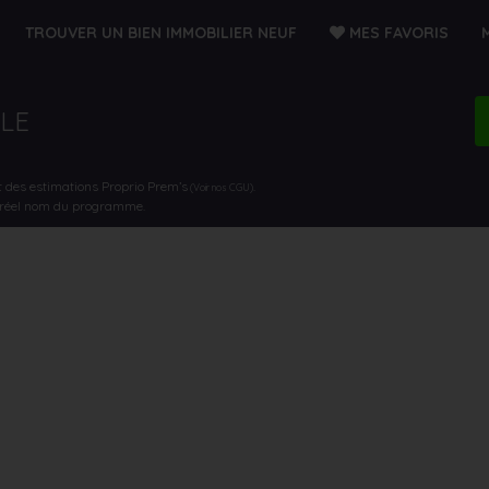
TROUVER UN BIEN IMMOBILIER NEUF
MES FAVORIS
LLE
t des estimations Proprio Prem’s
.
(Voir nos CGU)
e réel nom du programme.