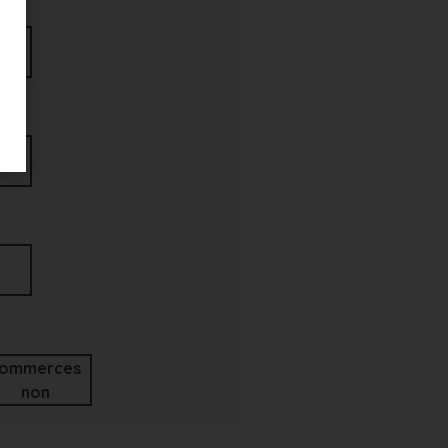
ommerces
non