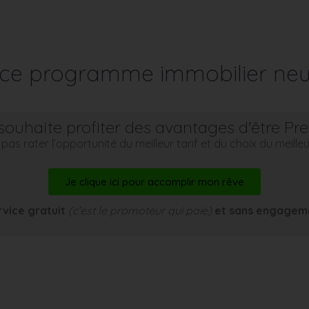
r ce programme immobilier neu
souhaite profiter des avantages d'être Pr
pas rater l’opportunité du meilleur tarif et du choix du meill
Je clique ici pour accomplir mon rêve
rvice gratuit
(c’est le promoteur qui paie)
et sans engagem