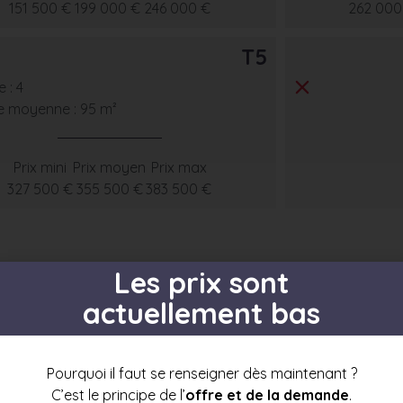
151 500 €
199 000 €
246 000 €
262 000
T5
 : 4
e moyenne : 95 m²
Prix mini
Prix moyen
Prix max
327 500 €
355 500 €
383 500 €
Les prix sont
actuellement bas
s par étage
Pourquoi il faut se renseigner dès maintenant ?
C’est le principe de l’
offre et de la demande
.