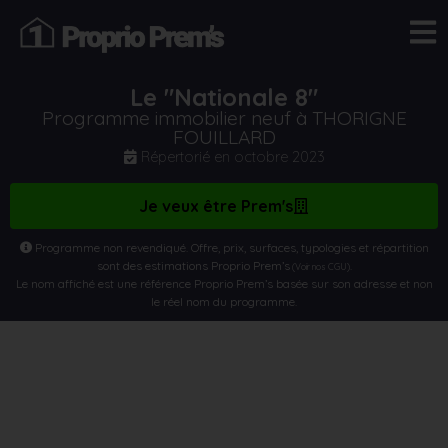
Le "Nationale 8"
Programme immobilier neuf à THORIGNE
FOUILLARD
Répertorié en
octobre 2023
Je veux être Prem's
Programme non revendiqué. Offre, prix, surfaces, typologies et répartition
sont des estimations Proprio Prem’s
.
(Voir nos CGU)
Le nom affiché est une référence Proprio Prem’s basée sur son adresse et non
le réel nom du programme.