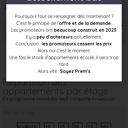
Pourquoi il faut se renseigner dès maintenant ?
C’est le principe de l’
offre et de la demande
.
T6+
Les promoteurs ont
beaucoup construit en 2023
.
Il y a
peu d’acheteurs
actuellement.
Conclusion :
les promoteurs cassent les prix
.
Alors oui c’est le moment.
Une fois le stock d’appartements écoulé, il sera trop
tard.
Alors vite :
Soyez Prem’s
Répartition des
appartements par étage
Ce programme immobilier neuf comporte 4 niveau(x)
Dernier étage
studio(s)
t2
t3
t4
t5
t6+