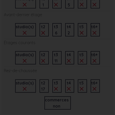
1
5
Avant-dernier étage
studio(s)
t2
t3
t4
t5
t6+
6
2
Étages courants
studio(s)
t2
t3
t4
t5
t6+
11
Rez-de-chaussée
studio(s)
t2
t3
t4
t5
t6+
17
commerces
non