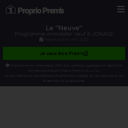
Le "Neuve"
Programme immobilier neuf à JONAGE
Répertorié en
mai 2023
Je veux être Prem's
Programme non revendiqué. Offre, prix, surfaces, typologies et répartition
sont des estimations Proprio Prem’s
.
(Voir nos CGU)
Le nom affiché est une référence Proprio Prem’s basée sur son adresse et non
le réel nom du programme.