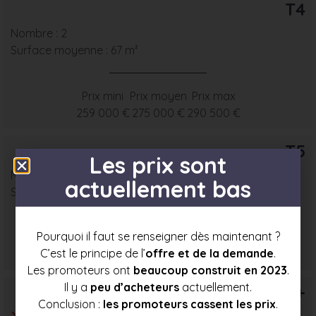
T4
Nombre : 2
Surface moyenne : 67 m²
Prix mini
Prix moyen
Prix max
259 000 €
275 000 €
290 500 €
T5
Les prix sont
Nombre : 15
actuellement bas
Surface moyenne : 78 m²
Pourquoi il faut se renseigner dès maintenant ?
Prix mini
Prix moyen
Prix max
C’est le principe de l’
offre et de la demande
.
282 500 €
305 000 €
327 000 €
Les promoteurs ont
beaucoup construit en 2023
.
Il y a
peu d’acheteurs
actuellement.
T6+
Conclusion :
les promoteurs cassent les prix
.