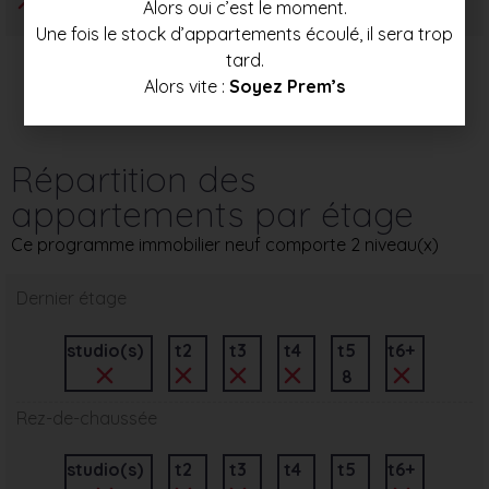
Alors oui c’est le moment.
Une fois le stock d’appartements écoulé, il sera trop
tard.
Alors vite :
Soyez Prem’s
Répartition des
appartements par étage
Ce programme immobilier neuf comporte 2 niveau(x)
Dernier étage
studio(s)
t2
t3
t4
t5
t6+
8
Rez-de-chaussée
studio(s)
t2
t3
t4
t5
t6+