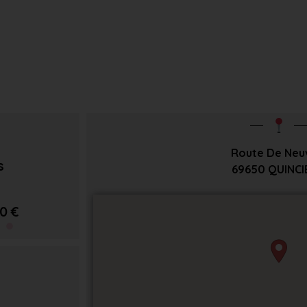
Route De Neuv
s
69650
QUINCI
0 €