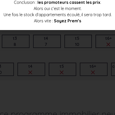
Conclusion :
les promoteurs cassent les prix
.
Alors oui c’est le moment.
t3
t4
t5
t6+
Une fois le stock d’appartements écoulé, il sera trop tard.
1
16
Alors vite :
Soyez Prem’s
t3
t4
t5
t6+
8
7
10
3
t4
t5
t6+
c
0
r ce programme immobilier neu