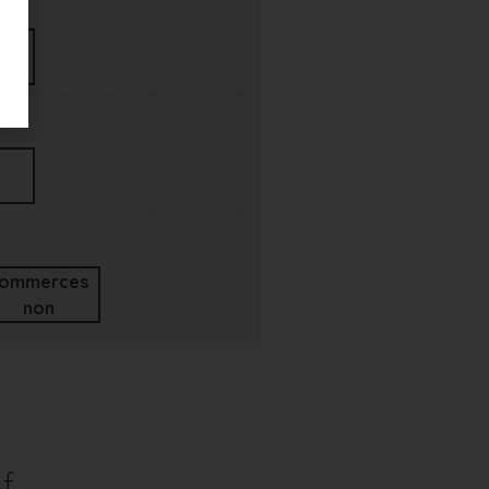
ommerces
non
f