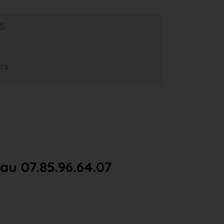
s
m’s
u 07.85.96.64.07