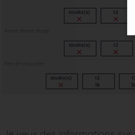
studio(s)
t2
Avant-dernier étage
studio(s)
t2
Rez-de-chaussée
studio(s)
t2
t
18
3
Je veux des informations su