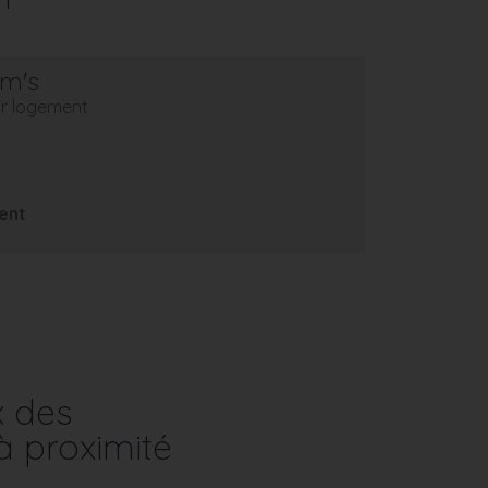
em's
eur logement
ent
x des
à proximité