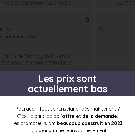
196 000 €
208 000 €
220 000 €
233 500
T5
 : 26
e moyenne : 97 m²
Prix mini
Prix moyen
Prix max
303 000 €
326 500 €
350 000 €
Les prix sont
actuellement bas
s par étage
Pourquoi il faut se renseigner dès maintenant ?
C’est le principe de l’
offre et de la demande
.
Les promoteurs ont
beaucoup construit en 2023
.
Il y a
peu d’acheteurs
actuellement.