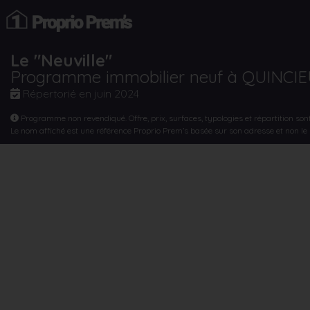
Le "Neuville"
Programme immobilier neuf à QUINCI
Répertorié en
juin 2024
Programme non revendiqué. Offre, prix, surfaces, typologies et répartition son
Le nom affiché est une référence Proprio Prem’s basée sur son adresse et non l