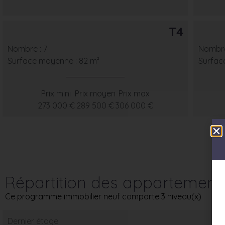
T4
Nombre : 7
Nombre
Surface moyenne : 82 m²
Surfac
Prix mini
Prix moyen
Prix max
273 000 €
289 500 €
306 000 €
Répartition des appartement
Ce programme immobilier neuf comporte 3 niveau(x)
Dernier étage