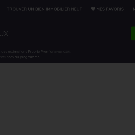
TROUVER UN BIEN IMMOBILIER NEUF
MES FAVORIS
EUX
t des estimations Proprio Prem’s
.
(Voir nos CGU)
e réel nom du programme.