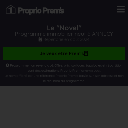
Le "Novel"
Programme immobilier neuf à ANNECY
Répertorié en
août 2024
Je veux être Prem's
Programme non revendiqué. Offre, prix, surfaces, typologies et répartition
sont des estimations Proprio Prem’s
.
(Voir nos CGU)
Le nom affiché est une référence Proprio Prem’s basée sur son adresse et non
le réel nom du programme.