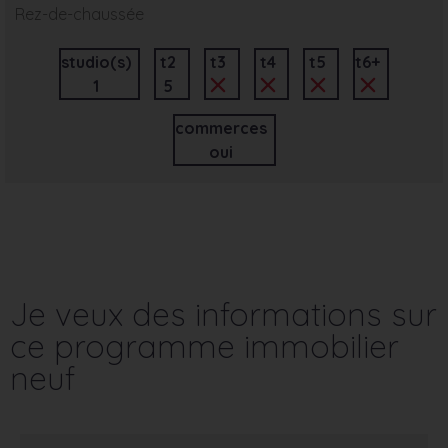
Rez-de-chaussée
studio(s)
t2
t3
t4
t5
t6+
1
5
commerces
oui
Je veux des informations sur
ce programme immobilier
neuf