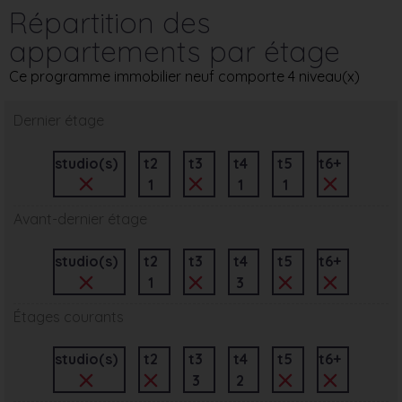
Répartition des
appartements par étage
Ce programme immobilier neuf comporte 4 niveau(x)
Dernier étage
studio(s)
t2
t3
t4
t5
t6+
1
1
1
Avant-dernier étage
studio(s)
t2
t3
t4
t5
t6+
1
3
Étages courants
studio(s)
t2
t3
t4
t5
t6+
3
2