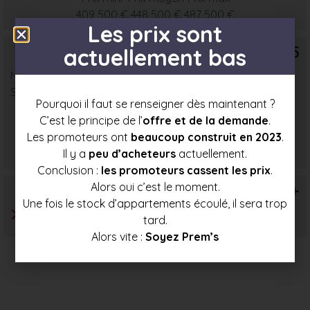
409 500 €
448 500 €
487 500 €
Les prix sont
T5
actuellement bas
Nombre : 1
Surface moyenne : 78 m²
Pourquoi il faut se renseigner dès maintenant ?
C’est le principe de l’
offre et de la demande
.
Prix mini
Prix moyen
Prix max
Les promoteurs ont
beaucoup construit en 2023
.
474 500 €
503 500 €
532 000 €
Il y a
peu d’acheteurs
actuellement.
Conclusion :
les promoteurs cassent les prix
.
Alors oui c’est le moment.
T6+
Une fois le stock d’appartements écoulé, il sera trop
tard.
Alors vite :
Soyez Prem’s