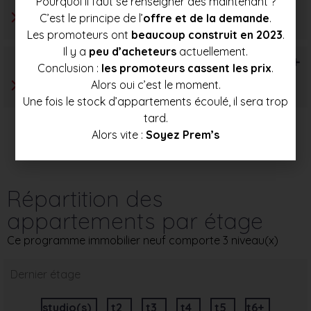
Pourquoi il faut se renseigner dès maintenant ?
C’est le principe de l’
offre et de la demande
.
Les promoteurs ont
beaucoup construit en 2023
.
Il y a
peu d’acheteurs
actuellement.
T6+
Conclusion :
les promoteurs cassent les prix
.
Alors oui c’est le moment.
Une fois le stock d’appartements écoulé, il sera trop
tard.
Alors vite :
Soyez Prem’s
Répartition des
appartements par étage
Ce programme immobilier neuf comporte 3 niveau(x)
Dernier étage
studio(s)
t2
t3
t4
t5
t6+