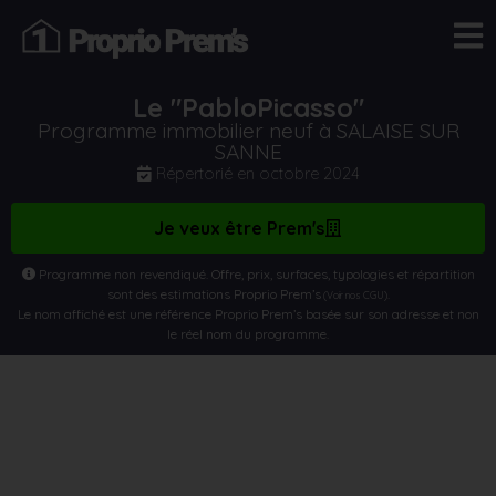
Le "PabloPicasso"
Programme immobilier neuf à SALAISE SUR
SANNE
Répertorié en
octobre 2024
Je veux être Prem's
Programme non revendiqué. Offre, prix, surfaces, typologies et répartition
sont des estimations Proprio Prem’s
.
(Voir nos CGU)
Le nom affiché est une référence Proprio Prem’s basée sur son adresse et non
le réel nom du programme.