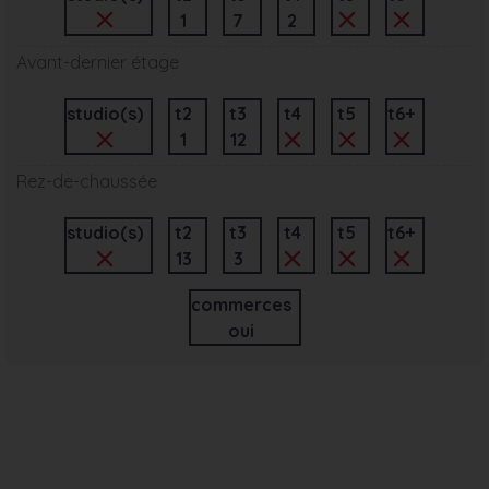
1
7
2
Avant-dernier étage
studio(s)
t2
t3
t4
t5
t6+
1
12
Rez-de-chaussée
studio(s)
t2
t3
t4
t5
t6+
13
3
commerces
oui