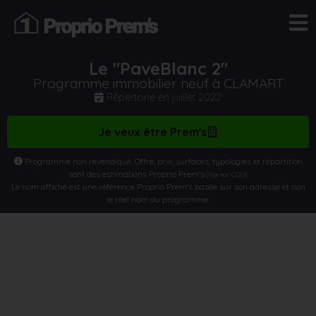
Le "PaveBlanc 2"
Programme immobilier neuf à CLAMART
Répertorié en
juillet 2022
Je veux être Prem's
Programme non revendiqué. Offre, prix, surfaces, typologies et répartition
sont des estimations Proprio Prem’s
.
(Voir nos CGU)
Le nom affiché est une référence Proprio Prem’s basée sur son adresse et non
le réel nom du programme.