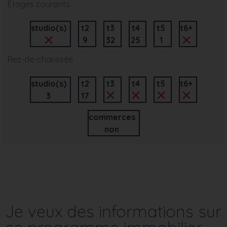
Étages courants
studio(s)
t2
t3
t4
t5
t6+
9
32
25
1
Rez-de-chaussée
studio(s)
t2
t3
t4
t5
t6+
3
17
commerces
non
Je veux des informations sur