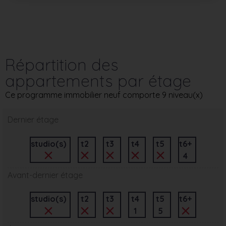
Répartition des
appartements par étage
Ce programme immobilier neuf comporte 9 niveau(x)
Dernier étage
studio(s)
t2
t3
t4
t5
t6+
4
Avant-dernier étage
studio(s)
t2
t3
t4
t5
t6+
1
5