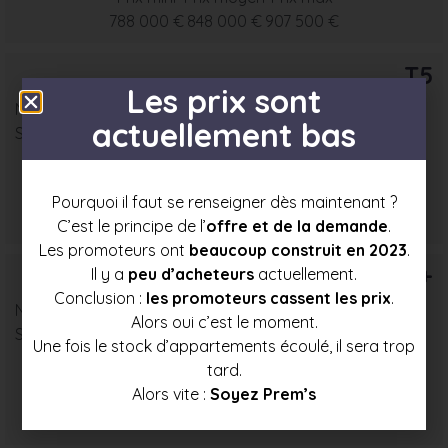
788 000 €
848 000 €
907 500 €
T5
Les prix sont
Nombre : 6
actuellement bas
Surface moyenne : 93 m²
Prix mini
Prix moyen
Prix max
Pourquoi il faut se renseigner dès maintenant ?
859 000 €
924 000 €
988 500 €
C’est le principe de l’
offre et de la demande
.
Les promoteurs ont
beaucoup construit en 2023
.
T6+
Il y a
peu d’acheteurs
actuellement.
Conclusion :
les promoteurs cassent les prix
.
Nombre : 4
Alors oui c’est le moment.
Surface moyenne : 107 m²
Une fois le stock d’appartements écoulé, il sera trop
tard.
Alors vite :
Soyez Prem’s
Prix mini
Prix moyen
Prix max
971 500 €
1 030 500 €
1 089 000 €