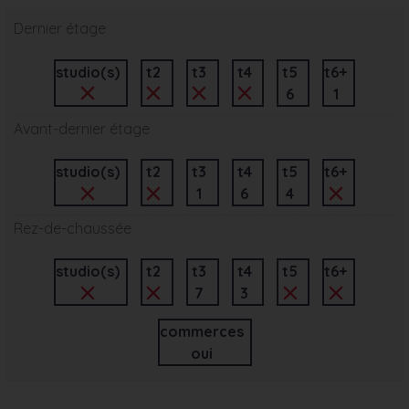
Dernier étage
studio(s)
t2
t3
t4
t5
t6+
6
1
Avant-dernier étage
studio(s)
t2
t3
t4
t5
t6+
1
6
4
Rez-de-chaussée
studio(s)
t2
t3
t4
t5
t6+
7
3
commerces
oui