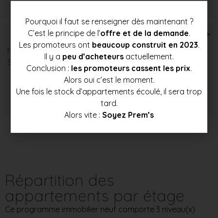
274 500 €
296 000 €
317 500 €
Pourquoi il faut se renseigner dès maintenant ?
T6+
C’est le principe de l’
offre et de la demande
.
Les promoteurs ont
beaucoup construit en 2023
.
Nombre : 1
Il y a
peu d’acheteurs
actuellement.
Surface moyenne : 90 m²
Conclusion :
les promoteurs cassent les prix
.
Alors oui c’est le moment.
Une fois le stock d’appartements écoulé, il sera trop
Prix mini
Prix moyen
Prix max
tard.
305 000 €
323 500 €
341 500 €
Alors vite :
Soyez Prem’s
Répartition des
appartements par étage
Ce programme immobilier neuf comporte 3 niveau(x)