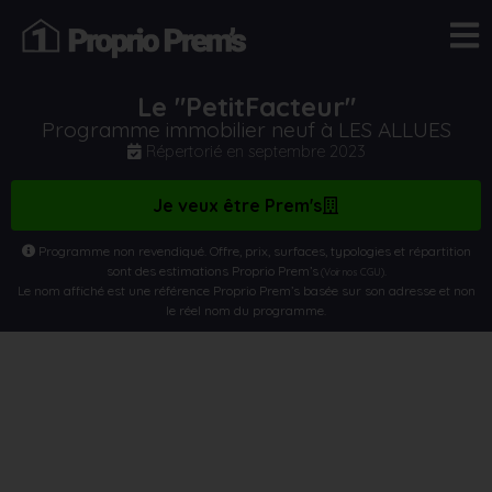
Le "PetitFacteur"
Programme immobilier neuf à LES ALLUES
Répertorié en
septembre 2023
Je veux être Prem's
Programme non revendiqué. Offre, prix, surfaces, typologies et répartition
sont des estimations Proprio Prem’s
.
(Voir nos CGU)
Le nom affiché est une référence Proprio Prem’s basée sur son adresse et non
le réel nom du programme.