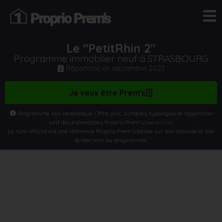
Le "PetitRhin 2"
Programme immobilier neuf à STRASBOURG
Répertorié en
septembre 2023
Je veux être Prem's
Programme non revendiqué. Offre, prix, surfaces, typologies et répartition
sont des estimations Proprio Prem’s
.
(Voir nos CGU)
Le nom affiché est une référence Proprio Prem’s basée sur son adresse et non
le réel nom du programme.