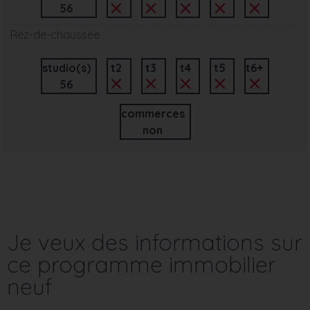
56
Rez-de-chaussée
studio(s)
t2
t3
t4
t5
t6+
56
commerces
non
Je veux des informations sur
ce programme immobilier
neuf