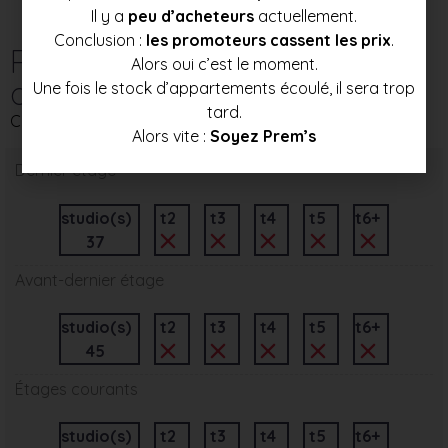
Il y a
peu d’acheteurs
actuellement.
Conclusion :
les promoteurs cassent les prix
.
Répartition des
Alors oui c’est le moment.
appartements par étage
Une fois le stock d’appartements écoulé, il sera trop
tard.
Ce programme immobilier neuf comporte 4 niveau(x)
Alors vite :
Soyez Prem’s
Dernier étage
studio(s)
t2
t3
t4
t5
t6+
37
Avant-dernier étage
studio(s)
t2
t3
t4
t5
t6+
45
Étages courants
studio(s)
t2
t3
t4
t5
t6+