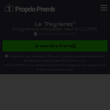
Le "Peyrieres"
Programme immobilier neuf à OLEMPS
Répertorié en
mai 2024
Je veux être Prem's
Programme non revendiqué. Offre, prix, surfaces, typologies et répartition
sont des estimations Proprio Prem’s
.
(Voir nos CGU)
Le nom affiché est une référence Proprio Prem’s basée sur son adresse et non
le réel nom du programme.