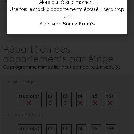
Alors oui c’est le moment.
Une fois le stock d’appartements écoulé, il sera trop
tard.
Alors vite :
Soyez Prem’s
Répartition des
appartements par étage
Ce programme immobilier neuf comporte 2 niveau(x)
Dernier étage
studio(s)
t2
t3
t4
t5
t6+
5
3
Rez-de-chaussée
studio(s)
t2
t3
t4
t5
t6+