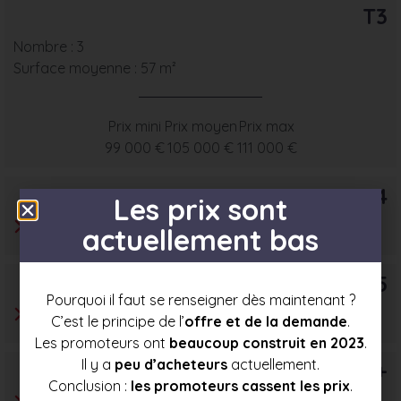
T3
Nombre : 3
Surface moyenne : 57 m²
Prix mini
Prix moyen
Prix max
99 000 €
105 000 €
111 000 €
T4
Les prix sont
actuellement bas
T5
Pourquoi il faut se renseigner dès maintenant ?
C’est le principe de l’
offre et de la demande
.
Les promoteurs ont
beaucoup construit en 2023
.
Il y a
peu d’acheteurs
actuellement.
T6+
Conclusion :
les promoteurs cassent les prix
.