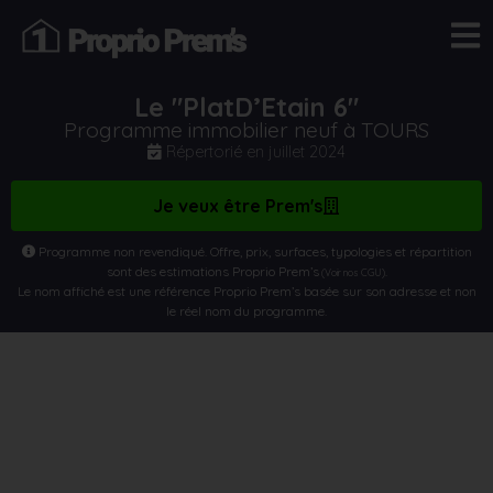
Le "PlatD’Etain 6"
Programme immobilier neuf à TOURS
Répertorié en
juillet 2024
Je veux être Prem's
Programme non revendiqué. Offre, prix, surfaces, typologies et répartition
sont des estimations Proprio Prem’s
.
(Voir nos CGU)
Le nom affiché est une référence Proprio Prem’s basée sur son adresse et non
le réel nom du programme.