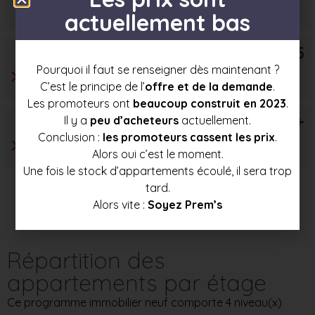
280 000 €
297 000 €
314 000 €
actuellement bas
T5
Pourquoi il faut se renseigner dès maintenant ?
C’est le principe de l’
offre et de la demande
.
Les promoteurs ont
beaucoup construit en 2023
.
T6+
Il y a
peu d’acheteurs
actuellement.
Conclusion :
les promoteurs cassent les prix
.
Alors oui c’est le moment.
Une fois le stock d’appartements écoulé, il sera trop
tard.
Alors vite :
Soyez Prem’s
Répartition des
appartements par étage
Ce programme immobilier neuf comporte 4 niveau(x)