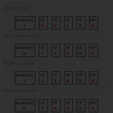
Dernier étage
studio(s)
t2
t3
t4
t5
t6+
1
2
Avant-dernier étage
studio(s)
t2
t3
t4
t5
t6+
1
3
Étages courants
studio(s)
t2
t3
t4
t5
t6+
1
2
3
Rez-de-chaussée
studio(s)
t2
t3
t4
t5
t6+
7