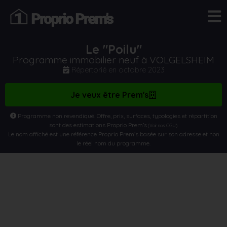
Le "Poilu"
Programme immobilier neuf à VOLGELSHEIM
Répertorié en
octobre 2023
Je veux être Prem's
Programme non revendiqué. Offre, prix, surfaces, typologies et répartition
sont des estimations Proprio Prem’s
.
(Voir nos CGU)
Le nom affiché est une référence Proprio Prem’s basée sur son adresse et non
le réel nom du programme.