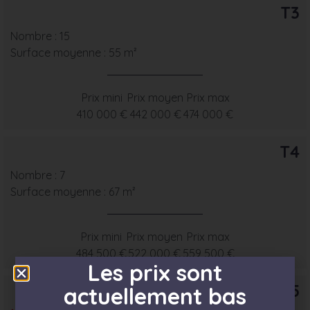
T3
Nombre : 15
Surface moyenne : 55 m²
Prix mini
Prix moyen
Prix max
410 000 €
442 000 €
474 000 €
T4
Nombre : 7
Surface moyenne : 67 m²
Prix mini
Prix moyen
Prix max
484 500 €
522 000 €
559 500 €
Les prix sont
T5
actuellement bas