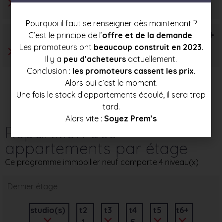
Pourquoi il faut se renseigner dès maintenant ?
T6+
C’est le principe de l’
offre et de la demande
.
Les promoteurs ont
beaucoup construit en 2023
.
Il y a
peu d’acheteurs
actuellement.
Conclusion :
les promoteurs cassent les prix
.
Alors oui c’est le moment.
Une fois le stock d’appartements écoulé, il sera trop
tard.
Alors vite :
Soyez Prem’s
Répartition des
appartements par étage
Ce programme immobilier neuf comporte 4 niveau(x)
Dernier étage
studio(s)
t2
t3
t4
t5
t6+
1
5