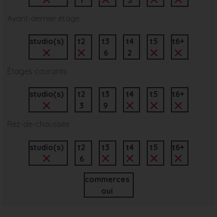
Avant-dernier étage
studio(s)
t2
t3
t4
t5
t6+
6
2
Étages courants
studio(s)
t2
t3
t4
t5
t6+
3
9
Rez-de-chaussée
studio(s)
t2
t3
t4
t5
t6+
6
commerces
oui