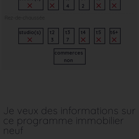
4
2
Rez-de-chaussée
studio(s)
t2
t3
t4
t5
t6+
3
7
commerces
non
Je veux des informations sur
ce programme immobilier
neuf