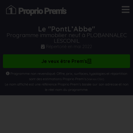
Le "PontL’Abbe"
Programme immobilier neuf à PLOBANNALEC
LESCONIL
Répertorié en
mai 2022
Je veux être Prem's
Programme non revendiqué. Offre, prix, surfaces, typologies et répartition
sont des estimations Proprio Prem’s
.
(Voir nos CGU)
Le nom affiché est une référence Proprio Prem’s basée sur son adresse et non
le réel nom du programme.