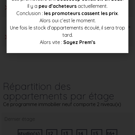
Il y a
peu d’acheteurs
actuellement.
Conclusion :
les promoteurs cassent les prix
.
Alors oui c’est le moment.
T6+
Une fois le stock d’appartements écoulé, il sera trop
tard.
Alors vite :
Soyez Prem’s
Répartition des
appartements par étage
Ce programme immobilier neuf comporte 2 niveau(x)
Dernier étage
studio(s)
t2
t3
t4
t5
t6+