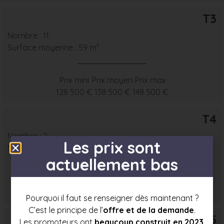
T3
Nombre : 11
Surface moyenne : 59 m²
Prix mini
Prix moyen
Prix max
128 500 €
138 500 €
148 500 €
T4
Nombre : 2
Les prix sont
Surface moyenne : 71 m²
actuellement bas
Prix mini
Prix moyen
Prix max
150 000 €
159 000 €
168 000 €
Pourquoi il faut se renseigner dès maintenant ?
C’est le principe de l’
offre et de la demande
.
T5
Les promoteurs ont
beaucoup construit en 2023
.