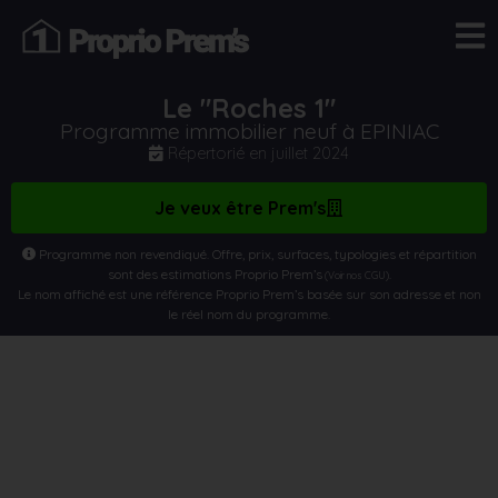
Le "Roches 1"
Programme immobilier neuf à EPINIAC
Répertorié en
juillet 2024
Je veux être Prem's
Programme non revendiqué. Offre, prix, surfaces, typologies et répartition
sont des estimations Proprio Prem’s
.
(Voir nos CGU)
Le nom affiché est une référence Proprio Prem’s basée sur son adresse et non
le réel nom du programme.