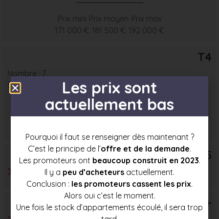
Prix mini
Prix moyen
Prix max
171 000 €
181 500 €
192 000 €
T4
Nombre : 7
Les prix sont
Surface moyenne : 67 m²
actuellement bas
Prix mini
Prix moyen
Prix max
196 000 €
208 000 €
220 000 €
Pourquoi il faut se renseigner dès maintenant ?
C’est le principe de l’
offre et de la demande
.
T5
Les promoteurs ont
beaucoup construit en 2023
.
Il y a
peu d’acheteurs
actuellement.
Conclusion :
les promoteurs cassent les prix
.
Alors oui c’est le moment.
T6+
Une fois le stock d’appartements écoulé, il sera trop
tard.