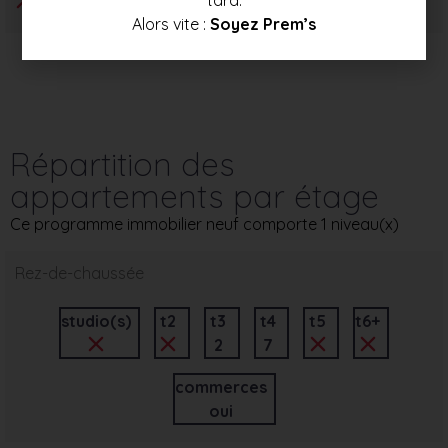
Alors vite :
Soyez Prem’s
Répartition des
appartements par étage
Ce programme immobilier neuf comporte 1 niveau(x)
Rez-de-chaussée
studio(s)
t2
t3
t4
t5
t6+
2
7
commerces
oui