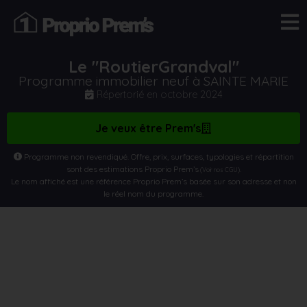
Le "RoutierGrandval"
Programme immobilier neuf à SAINTE MARIE
Répertorié en
octobre 2024
Je veux être Prem's
Programme non revendiqué. Offre, prix, surfaces, typologies et répartition
sont des estimations Proprio Prem’s
.
(Voir nos CGU)
Le nom affiché est une référence Proprio Prem’s basée sur son adresse et non
le réel nom du programme.