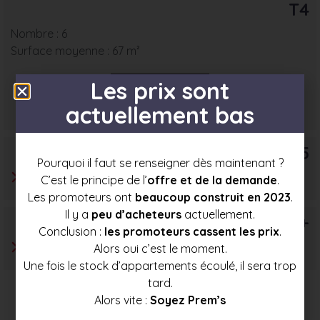
T4
Nombre : 6
Surface moyenne : 67 m²
Les prix sont
Prix mini
Prix moyen
Prix max
actuellement bas
145 500 €
154 500 €
163 500 €
T5
Pourquoi il faut se renseigner dès maintenant ?
C’est le principe de l’
offre et de la demande
.
Les promoteurs ont
beaucoup construit en 2023
.
Il y a
peu d’acheteurs
actuellement.
T6+
Conclusion :
les promoteurs cassent les prix
.
Alors oui c’est le moment.
Une fois le stock d’appartements écoulé, il sera trop
tard.
Alors vite :
Soyez Prem’s