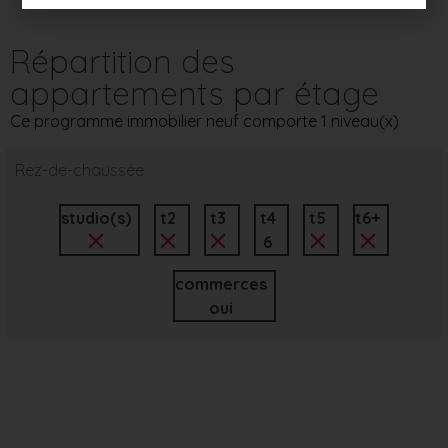
Répartition des
appartements par étage
Ce programme immobilier neuf comporte 1 niveau(x)
Rez-de-chaussée
studio(s)
t2
t3
t4
t5
t6+
6
commerces
oui