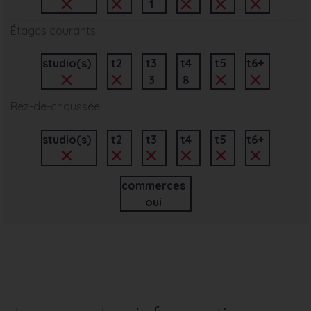
1
Étages courants
studio(s)
t2
t3
t4
t5
t6+
3
8
Rez-de-chaussée
studio(s)
t2
t3
t4
t5
t6+
commerces
oui