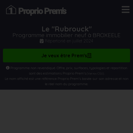
Le "Rubrouck"
Programme immobilier neuf à BROXEELE
Répertorié en
juillet 2024
Je veux être Prem's
Programme non revendiqué. Offre, prix, surfaces, typologies et répartition
sont des estimations Proprio Prem’s
.
(Voir nos CGU)
Le nom affiché est une référence Proprio Prem’s basée sur son adresse et non
le réel nom du programme.