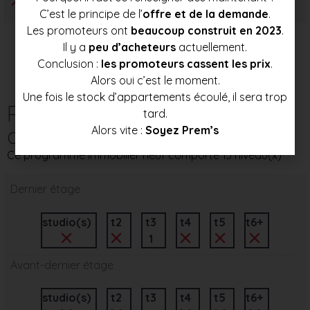
C’est le principe de l’
offre et de la demande
.
Les promoteurs ont
beaucoup construit en 2023
.
Il y a
peu d’acheteurs
actuellement.
Conclusion :
les promoteurs cassent les prix
.
Alors oui c’est le moment.
Une fois le stock d’appartements écoulé, il sera trop
Répartition des
tard.
appartements par étage
Alors vite :
Soyez Prem’s
Ce programme immobilier neuf comporte 13 niveau(x)
Dernier étage
studio(s)
t2
t3
t4
t5
t6+
1
Avant-dernier étage
studio(s)
t2
t3
t4
t5
t6+