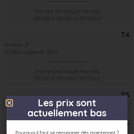
Prix mini
Prix moyen
Prix max
289 000 €
314 500 €
339 500 €
T4
Nombre : 8
Surface moyenne : 67 m²
Prix mini
Prix moyen
Prix max
331 500 €
351 500 €
371 500 €
T5
Les prix sont
actuellement bas
T6+
Pourquoi il faut se renseigner dès maintenant ?