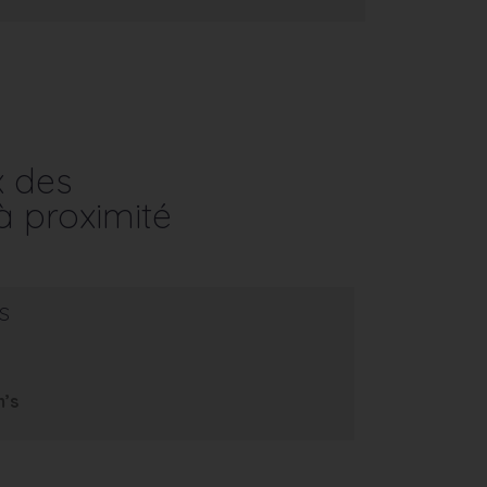
x des
à proximité
s
m’s