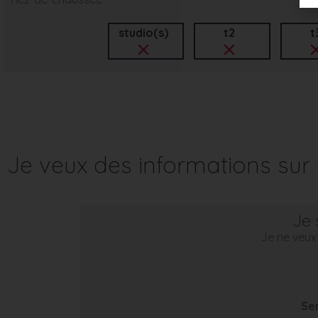
studio(s)
t2
t
Je veux des informations su
Je 
Je ne veux 
Se