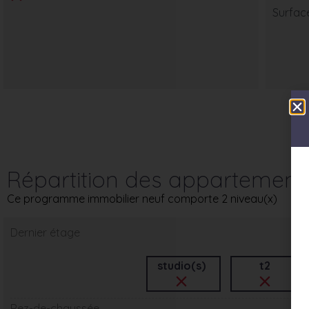
Surfac
Répartition des appartement
Ce programme immobilier neuf comporte 2 niveau(x)
Dernier étage
studio(s)
t2
Rez-de-chaussée