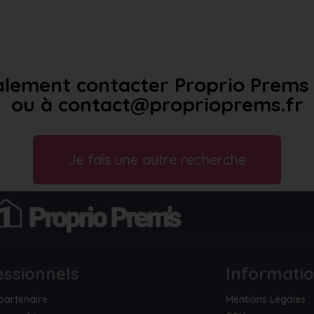
lement contacter Proprio Prems a
ou à contact@proprioprems.fr
Je fais une autre recherche
essionnels
Informati
partenaire
Mentions Légales