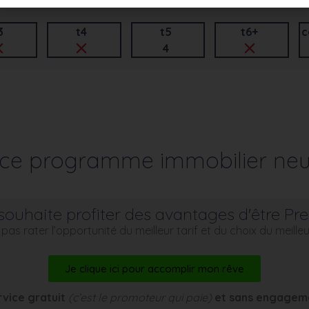
3
t4
t5
t6+
c
4
r ce programme immobilier neu
souhaite profiter des avantages d'être Pr
pas rater l’opportunité du meilleur tarif et du choix du meill
Je clique ici pour accomplir mon rêve
rvice gratuit
(c’est le promoteur qui paie)
et sans engagem