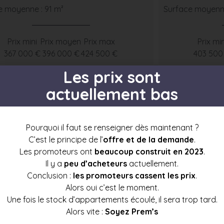
e moyenne : 91 m²
Surface moyenne
Prix mini
Prix moyen
Prix max
Prix min
367 000 €
396 000 €
424 500 €
403 500
Les prix sont
actuellement bas
s par étage
Pourquoi il faut se renseigner dès maintenant ?
C’est le principe de l’
offre et de la demande
.
Les promoteurs ont
beaucoup construit en 2023
.
Il y a
peu d’acheteurs
actuellement.
Conclusion :
les promoteurs cassent les prix
.
Alors oui c’est le moment.
t3
t4
t5
t6+
Une fois le stock d’appartements écoulé, il sera trop tard.
1
1
Alors vite :
Soyez Prem’s