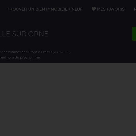
TROUVER UN BIEN IMMOBILIER NEUF
MES FAVORIS
ILLE SUR ORNE
t des estimations Proprio Prem’s
.
(Voir nos CGU)
e réel nom du programme.