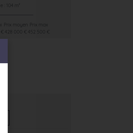
 : 104 m²
i
Prix moyen
Prix max
 €
428 000 €
452 500 €