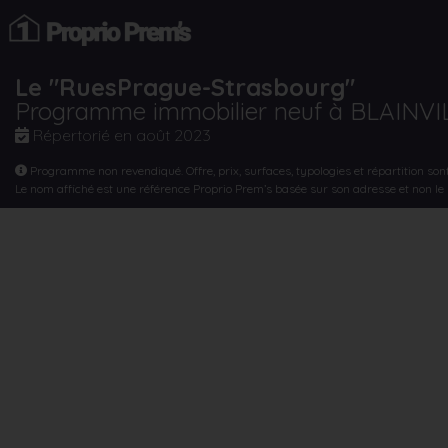
Le "RuesPrague-Strasbourg"
Programme immobilier neuf à BLAINV
Répertorié en
août 2023
Programme non revendiqué. Offre, prix, surfaces, typologies et répartition son
Le nom affiché est une référence Proprio Prem’s basée sur son adresse et non l