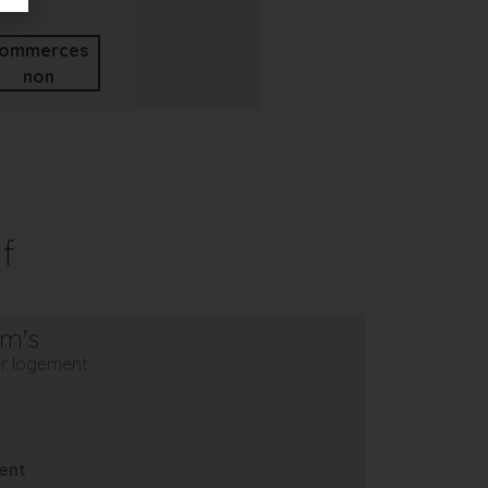
ommerces
non
f
em's
eur logement
ent