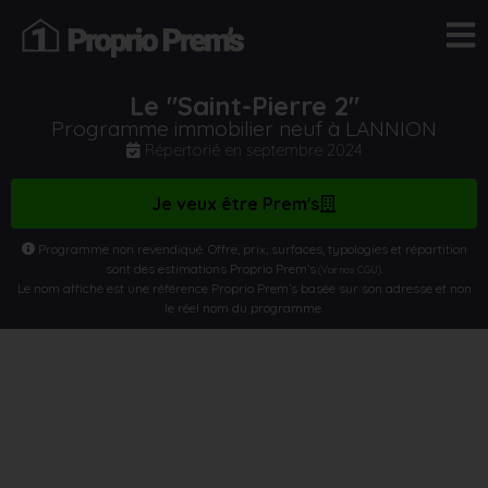
Le "Saint-Pierre 2"
Programme immobilier neuf à LANNION
Répertorié en
septembre 2024
Je veux être Prem's
Programme non revendiqué. Offre, prix, surfaces, typologies et répartition
sont des estimations Proprio Prem’s
.
(Voir nos CGU)
Le nom affiché est une référence Proprio Prem’s basée sur son adresse et non
le réel nom du programme.