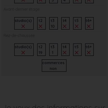
Avant-dernier étage
studio(s)
t2
t3
t4
t5
t6+
10
Rez-de-chaussée
studio(s)
t2
t3
t4
t5
t6+
19
1
commerces
non
Je veux des informations sur