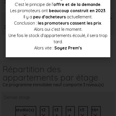
C’est le principe de l’
offre et de la demande
.
Les promoteurs ont
beaucoup construit en 2023
.
Il y a
peu d’acheteurs
actuellement.
T6+
Conclusion :
les promoteurs cassent les prix
.
Alors oui c’est le moment.
Une fois le stock d’appartements écoulé, il sera trop
tard.
Alors vite :
Soyez Prem’s
Répartition des
appartements par étage
Ce programme immobilier neuf comporte 3 niveau(x)
Dernier étage
studio(s)
t2
t3
t4
t5
t6+
3
4