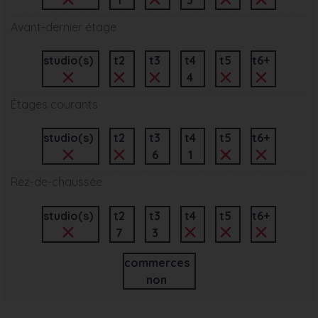
Avant-dernier étage
studio(s)
t2
t3
t4
t5
t6+
4
Étages courants
studio(s)
t2
t3
t4
t5
t6+
6
1
Rez-de-chaussée
studio(s)
t2
t3
t4
t5
t6+
7
3
commerces
non