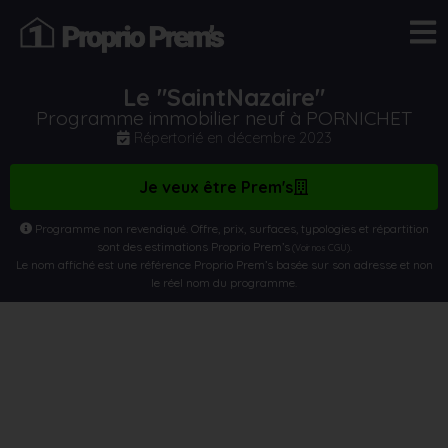
Le "SaintNazaire"
Programme immobilier neuf à PORNICHET
Répertorié en
décembre 2023
Je veux être Prem's
Programme non revendiqué. Offre, prix, surfaces, typologies et répartition
sont des estimations Proprio Prem’s
.
(Voir nos CGU)
Le nom affiché est une référence Proprio Prem’s basée sur son adresse et non
le réel nom du programme.