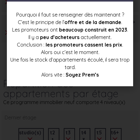
Pourquoi il faut se renseigner dès maintenant ?
T6+
C’est le principe de l’
offre et de la demande
.
Les promoteurs ont
beaucoup construit en 2023
.
Il y a
peu d’acheteurs
actuellement.
Conclusion :
les promoteurs cassent les prix
.
Alors oui c’est le moment.
Une fois le stock d’appartements écoulé, il sera trop
tard.
Alors vite :
Soyez Prem’s
Répartition des
appartements par étage
Ce programme immobilier neuf comporte 4 niveau(x)
Dernier étage
studio(s)
t2
t3
t4
t5
t6+
1
3