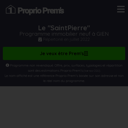
Le "SaintPierre"
Programme immobilier neuf à GIEN
Répertorié en
juillet 2022
Je veux être Prem's
Programme non revendiqué. Offre, prix, surfaces, typologies et répartition
sont des estimations Proprio Prem’s
.
(Voir nos CGU)
Le nom affiché est une référence Proprio Prem’s basée sur son adresse et non
le réel nom du programme.