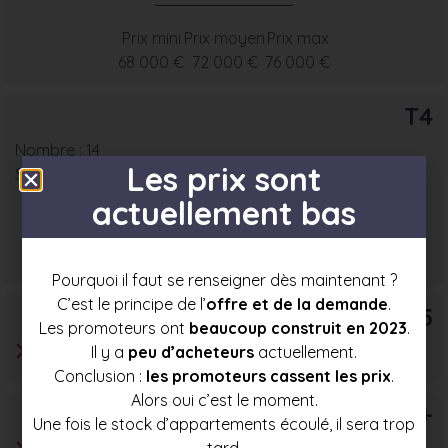
Prix mini
Prix moyen
Prix max
68 000 €
72 000 €
76 000 €
T4
Nombre : 14
Les prix sont
Surface moyenne : 67 m²
actuellement bas
Prix mini
Prix moyen
Prix max
78 000 €
83 000 €
87 500 €
Pourquoi il faut se renseigner dès maintenant ?
C’est le principe de l’
offre et de la demande
.
T5
Les promoteurs ont
beaucoup construit en 2023
.
Il y a
peu d’acheteurs
actuellement.
Conclusion :
les promoteurs cassent les prix
.
Alors oui c’est le moment.
T6+
Une fois le stock d’appartements écoulé, il sera trop
tard.