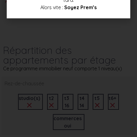
Alors vite :
Soyez Prem’s
Répartition des
appartements par étage
Ce programme immobilier neuf comporte 1 niveau(x)
Rez-de-chaussée
studio(s)
t2
t3
t4
t5
t6+
16
14
commerces
oui