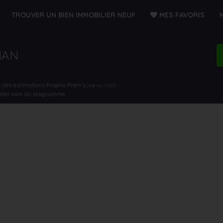
TROUVER UN BIEN IMMOBILIER NEUF
MES FAVORIS
NAN
t des estimations Proprio Prem’s
.
(Voir nos CGU)
e réel nom du programme.