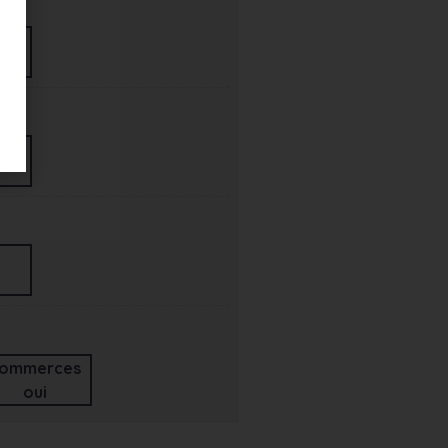
ommerces
oui