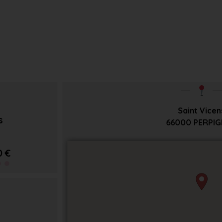
Saint Vicen
s
66000
PERPI
0 €