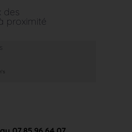
x des
à proximité
s
m’s
u 07.85.96.64.07