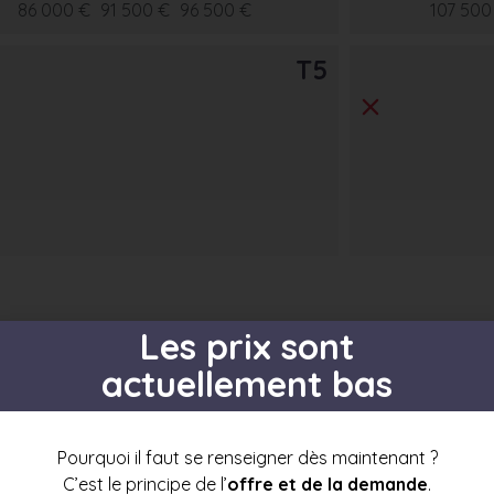
86 000 €
91 500 €
96 500 €
107 500
T5
Les prix sont
actuellement bas
s par étage
Pourquoi il faut se renseigner dès maintenant ?
C’est le principe de l’
offre et de la demande
.