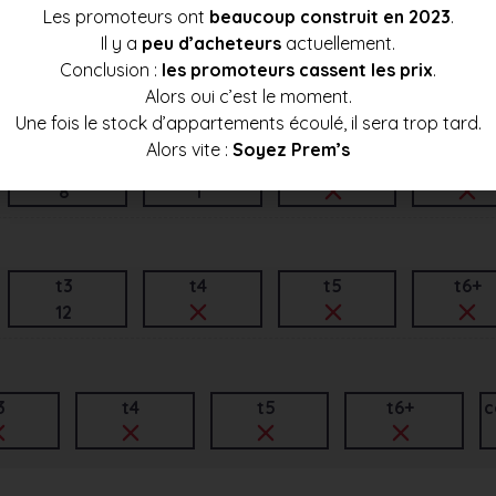
Les promoteurs ont
beaucoup construit en 2023
.
Il y a
peu d’acheteurs
actuellement.
t3
t4
t5
t6+
Conclusion :
les promoteurs cassent les prix
.
6
Alors oui c’est le moment.
Une fois le stock d’appartements écoulé, il sera trop tard.
Alors vite :
Soyez Prem’s
t3
t4
t5
t6+
8
1
t3
t4
t5
t6+
12
3
t4
t5
t6+
c