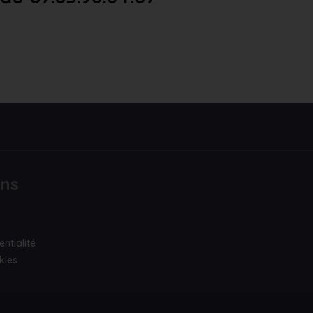
ons
entialité
kies