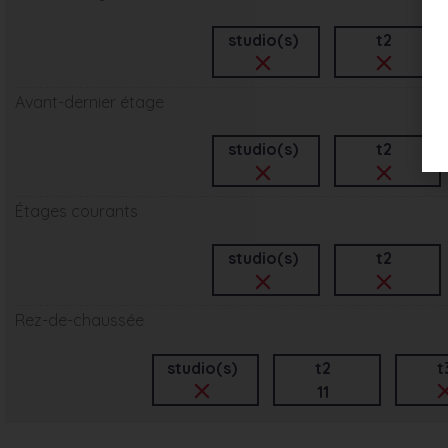
studio(s)
t2
Avant-dernier étage
studio(s)
t2
Étages courants
studio(s)
t2
Rez-de-chaussée
studio(s)
t2
t
11