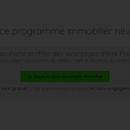
r ce programme immobilier neu
souhaite profiter des avantages d'être Pr
pas rater l’opportunité du meilleur tarif et du choix du meill
Je clique ici pour accomplir mon rêve
rvice gratuit
(c’est le promoteur qui paie)
et sans engagem