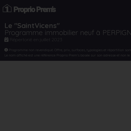
Le "SaintVicens"
Programme immobilier neuf à PERPIG
Répertorié en
juillet 2023
Programme non revendiqué. Offre, prix, surfaces, typologies et répartition son
Le nom affiché est une référence Proprio Prem’s basée sur son adresse et non l