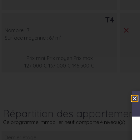
T4
Nombre : 7
Surface moyenne : 67 m²
Prix mini
Prix moyen
Prix max
127 000 €
137 000 €
146 500 €
Répartition des appartement
Ce programme immobilier neuf comporte 4 niveau(x)
Dernier étage