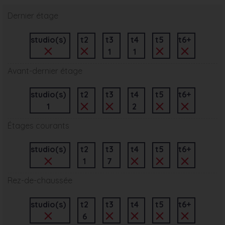
Dernier étage
studio(s)
t2
t3
t4
t5
t6+
1
1
Avant-dernier étage
studio(s)
t2
t3
t4
t5
t6+
1
2
Étages courants
studio(s)
t2
t3
t4
t5
t6+
1
7
Rez-de-chaussée
studio(s)
t2
t3
t4
t5
t6+
6