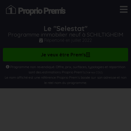
Le "Selestat"
Programme immobilier neuf à SCHILTIGHEIM
Répertorié en
juillet 2022
Je veux être Prem's
Programme non revendiqué. Offre, prix, surfaces, typologies et répartition
sont des estimations Proprio Prem’s
.
(Voir nos CGU)
Le nom affiché est une référence Proprio Prem’s basée sur son adresse et non
le réel nom du programme.