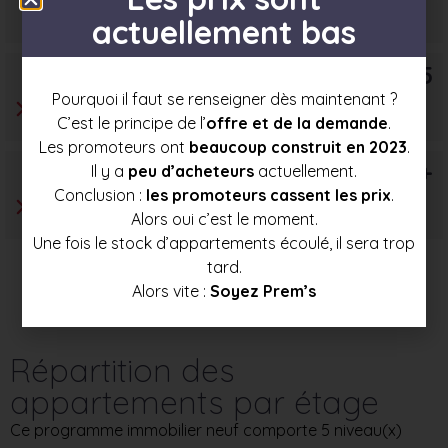
350 000 €
377 000 €
404 000 €
actuellement bas
T5
Pourquoi il faut se renseigner dès maintenant ?
C’est le principe de l’
offre et de la demande
.
Les promoteurs ont
beaucoup construit en 2023
.
T6+
Il y a
peu d’acheteurs
actuellement.
Conclusion :
les promoteurs cassent les prix
.
Alors oui c’est le moment.
Une fois le stock d’appartements écoulé, il sera trop
tard.
Alors vite :
Soyez Prem’s
Répartition des
appartements par étage
Ce programme immobilier neuf comporte 5 niveau(x)