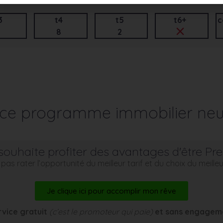
3
t4
t5
t6+
c
2
8
2
r ce programme immobilier neu
souhaite profiter des avantages d'être Pr
pas rater l’opportunité du meilleur tarif et du choix du meill
Je clique ici pour accomplir mon rêve
rvice gratuit
(c’est le promoteur qui paie)
et sans engagem