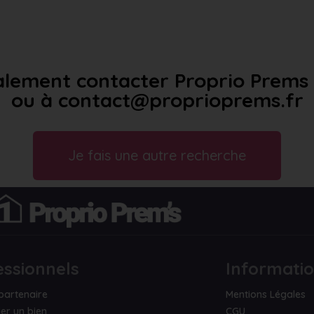
lement contacter Proprio Prems a
ou à contact@proprioprems.fr
Je fais une autre recherche
essionnels
Informati
partenaire
Mentions Légales
er un bien
CGU