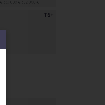
 €
333 000 €
352 000 €
T6+