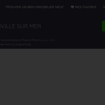
TROUVER UN BIEN IMMOBILIER NEUF
MES FAVORIS
NVILLE SUR MER
t des estimations Proprio Prem’s
.
(Voir nos CGU)
e réel nom du programme.