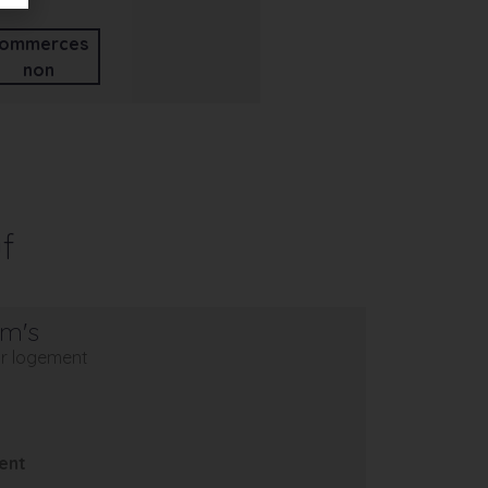
ommerces
non
f
em's
eur logement
ent