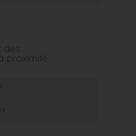
x des
à proximité
s
m’s