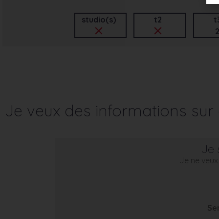
studio(s)
t2
t
Je veux des informations su
Je 
Je ne veux 
Se