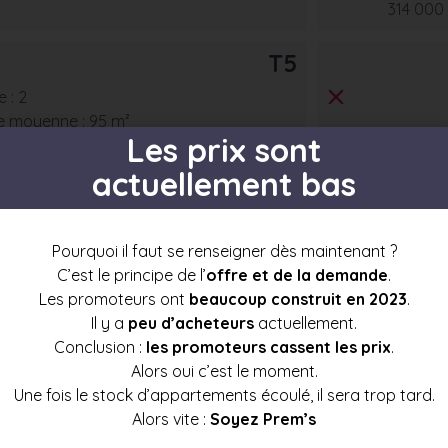
314 000
T5
 : 2
e moyenne : 95 m²
Les prix sont
actuellement bas
Prix mini
Prix moyen
Prix max
392 500 €
416 500 €
440 000 €
Pourquoi il faut se renseigner dès maintenant ?
C’est le principe de l’
offre et de la demande
.
Les promoteurs ont
beaucoup construit en 2023
.
Il y a
peu d’acheteurs
actuellement.
Conclusion :
les promoteurs cassent les prix
.
s par étage
Alors oui c’est le moment.
Une fois le stock d’appartements écoulé, il sera trop tard.
Alors vite :
Soyez Prem’s