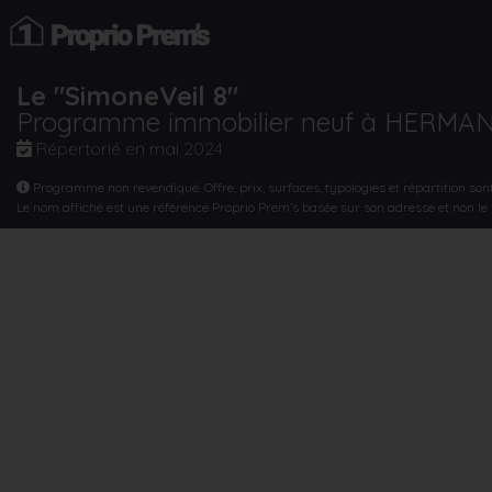
Le "SimoneVeil 8"
Programme immobilier neuf à HERMA
Répertorié en
mai 2024
Programme non revendiqué. Offre, prix, surfaces, typologies et répartition son
Le nom affiché est une référence Proprio Prem’s basée sur son adresse et non l