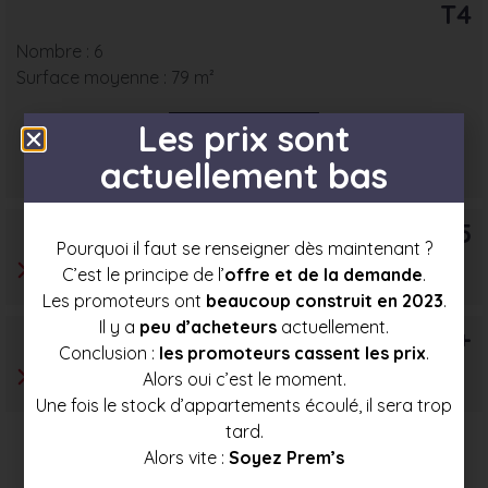
T4
Nombre : 6
Surface moyenne : 79 m²
Les prix sont
Prix mini
Prix moyen
Prix max
actuellement bas
174 500 €
185 000 €
195 500 €
T5
Pourquoi il faut se renseigner dès maintenant ?
C’est le principe de l’
offre et de la demande
.
Les promoteurs ont
beaucoup construit en 2023
.
Il y a
peu d’acheteurs
actuellement.
T6+
Conclusion :
les promoteurs cassent les prix
.
Alors oui c’est le moment.
Une fois le stock d’appartements écoulé, il sera trop
tard.
Alors vite :
Soyez Prem’s