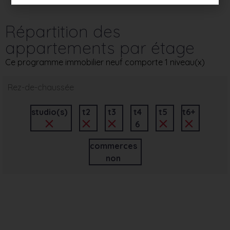
Répartition des
appartements par étage
Ce programme immobilier neuf comporte 1 niveau(x)
Rez-de-chaussée
studio(s)
t2
t3
t4
t5
t6+
6
commerces
non