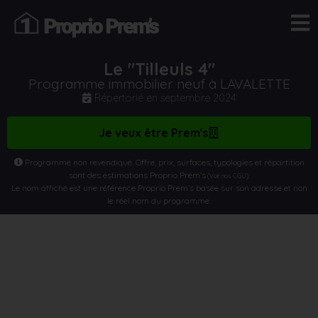
Le "Tilleuls 4"
Programme immobilier neuf à LAVALETTE
Répertorié en
septembre 2024
Je veux être Prem's
Programme non revendiqué. Offre, prix, surfaces, typologies et répartition
sont des estimations Proprio Prem’s
.
(Voir nos CGU)
Le nom affiché est une référence Proprio Prem’s basée sur son adresse et non
le réel nom du programme.