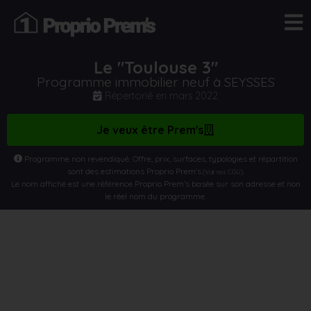
Le "Toulouse 3"
Programme immobilier neuf à SEYSSES
Répertorié en
mars 2022
Je veux être Prem's
Programme non revendiqué. Offre, prix, surfaces, typologies et répartition
sont des estimations Proprio Prem’s
.
(Voir nos CGU)
Le nom affiché est une référence Proprio Prem’s basée sur son adresse et non
le réel nom du programme.