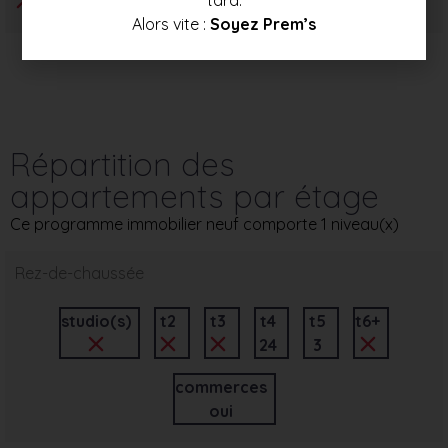
Alors vite :
Soyez Prem’s
Répartition des
appartements par étage
Ce programme immobilier neuf comporte 1 niveau(x)
Rez-de-chaussée
studio(s)
t2
t3
t4
t5
t6+
24
3
commerces
oui