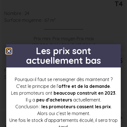
T4
Nombre : 24
Surface moyenne : 67 m²
Prix mini
Prix moyen
Prix max
155 000 €
164 500 €
173 500 €
Les prix sont
actuellement bas
T5
Nombre : 3
Surface moyenne : 78 m²
Pourquoi il faut se renseigner dès maintenant ?
C’est le principe de l’
offre et de la demande
.
Les promoteurs ont
beaucoup construit en 2023
.
Prix mini
Prix moyen
Prix max
Il y a
peu d’acheteurs
actuellement.
169 000 €
179 500 €
189 500 €
Conclusion :
les promoteurs cassent les prix
.
Alors oui c’est le moment.
T6+
Une fois le stock d’appartements écoulé, il sera trop
tard.