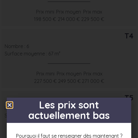
Prix mini
Prix moyen
Prix max
198 500 €
214 000 €
229 500 €
T4
Nombre : 6
Surface moyenne : 67 m²
Prix mini
Prix moyen
Prix max
227 500 €
249 500 €
271 000 €
T5
Les prix sont
Nombre : 2
actuellement bas
Surface moyenne : 78 m²
Prix mini
Prix moyen
Prix max
Pourquoi il faut se renseigner dès maintenant ?