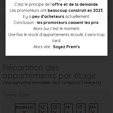
264 000 €
280 000 €
296 000 €
C’est le principe de l’
offre et de la demande
.
Les promoteurs ont
beaucoup construit en 2023
.
Il y a
peu d’acheteurs
actuellement.
T6+
Conclusion :
les promoteurs cassent les prix
.
Alors oui c’est le moment.
Une fois le stock d’appartements écoulé, il sera trop
tard.
Alors vite :
Soyez Prem’s
Répartition des
appartements par étage
Ce programme immobilier neuf comporte 3 niveau(x)
Dernier étage
studio(s)
t2
t3
t4
t5
t6+
1
2