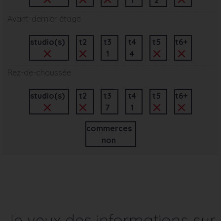
Avant-dernier étage
studio(s)
t2
t3
t4
t5
t6+
1
4
Rez-de-chaussée
studio(s)
t2
t3
t4
t5
t6+
7
1
commerces
non
Je veux des informations sur