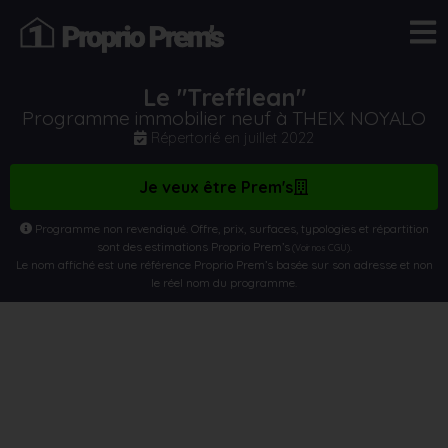
Le "Trefflean"
Programme immobilier neuf à THEIX NOYALO
Répertorié en
juillet 2022
Je veux être Prem's
Programme non revendiqué. Offre, prix, surfaces, typologies et répartition
sont des estimations Proprio Prem’s
.
(Voir nos CGU)
Le nom affiché est une référence Proprio Prem’s basée sur son adresse et non
le réel nom du programme.